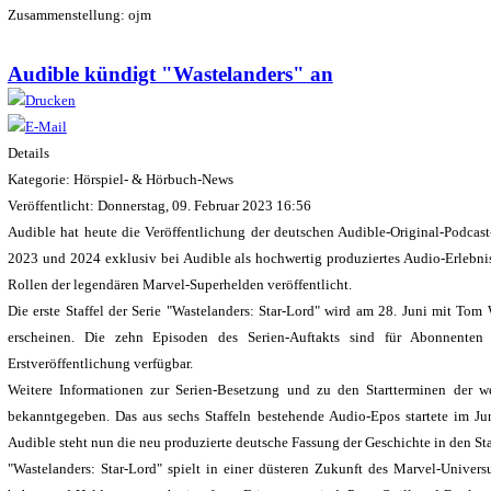
Zusammenstellung: ojm
Audible kündigt "Wastelanders" an
Details
Kategorie: Hörspiel- & Hörbuch-News
Veröffentlicht: Donnerstag, 09. Februar 2023 16:56
Audible hat heute die Veröffentlichung der deutschen Audible-Original-Podcas
2023 und 2024 exklusiv bei Audible als hochwertig produziertes Audio-Erlebni
Rollen der legendären Marvel-Superhelden veröffentlicht.
Die erste Staffel der Serie "Wastelanders: Star-Lord" wird am 28. Juni mit To
erscheinen. Die zehn Episoden des Serien-Auftakts sind für Abonnente
Erstveröffentlichung verfügbar.
Weitere Informationen zur Serien-Besetzung und zu den Startterminen der w
bekanntgegeben. Das aus sechs Staffeln bestehende Audio-Epos startete im Jun
Audible steht nun die neu produzierte deutsche Fassung der Geschichte in den Sta
"Wastelanders: Star-Lord" spielt in einer düsteren Zukunft des Marvel-Unive