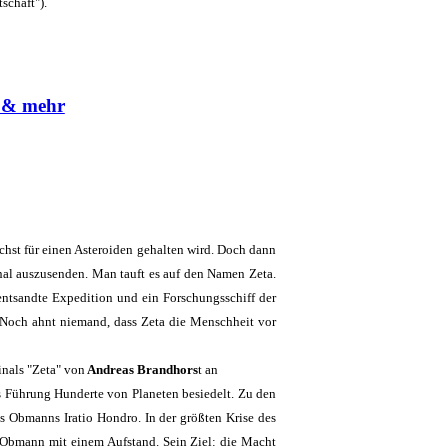
schaft").
 & mehr
nächst für einen Asteroiden gehalten wird. Doch dann
nal auszusenden. Man tauft es auf den Namen Zeta.
ntsandte Expedition und ein Forschungsschiff der
Noch ahnt niemand, dass Zeta die Menschheit vor
inals "Zeta" von
Andreas Brandhors
t an
s Führung Hunderte von Planeten besiedelt. Zu den
s Obmanns Iratio Hondro. In der größten Krise des
 Obmann mit einem Aufstand. Sein Ziel: die Macht