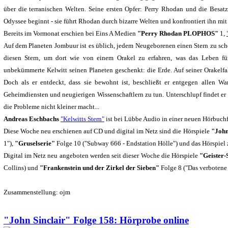
über die terranischen Welten. Seine ersten Opfer: Perry Rhodan und die Besa
Odyssee beginnt - sie führt Rhodan durch bizarre Welten und konfrontiert ihn mit 
Bereits im Vormonat erschien bei Eins A Medien
"Perry Rhodan PLOPHOS"
1,
Auf dem Planeten Jombuur ist es üblich, jedem Neugeborenen einen Stern zu sc
diesen Stern, um dort wie von einem Orakel zu erfahren, was das Leben fü
unbekümmerte Kelwitt seinen Planeten geschenkt: die Erde. Auf seiner Orakelfah
Doch als er entdeckt, dass sie bewohnt ist, beschließt er entgegen allen
Geheimdiensten und neugierigen Wissenschaftlern zu tun. Unterschlupf findet er
die Probleme nicht kleiner macht...
Andreas Eschbachs
"Kelwitts Stern"
ist bei Lübbe Audio in einer neuen Hörbuchf
Diese Woche neu erschienen auf CD und digital im Netz sind die Hörspiele
"John
1"),
"Gruselserie"
Folge 10 ("Subway 666 - Endstation Hölle") und das Hörspiel
Digital im Netz neu angeboten werden seit dieser Woche die Hörspiele
"Geister-
Collins) und
"Frankenstein und der Zirkel der Sieben"
Folge 8 ("Das verbotene 
Zusammenstellung: ojm
"John Sinclair" Folge 158: Hörprobe online