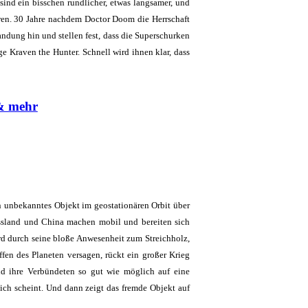
ind ein bisschen rundlicher, etwas langsamer, und
waren. 30 Jahre nachdem Doctor Doom die Herrschaft
andung hin und stellen fest, dass die Superschurken
ge Kraven the Hunter. Schnell wird ihnen klar, dass
 & mehr
in unbekanntes Objekt im geostationären Orbit über
ssland und China machen mobil und bereiten sich
ird durch seine bloße Anwesenheit zum Streichholz,
fen des Planeten versagen, rückt ein großer Krieg
nd ihre Verbündeten so gut wie möglich auf eine
ch scheint. Und dann zeigt das fremde Objekt auf