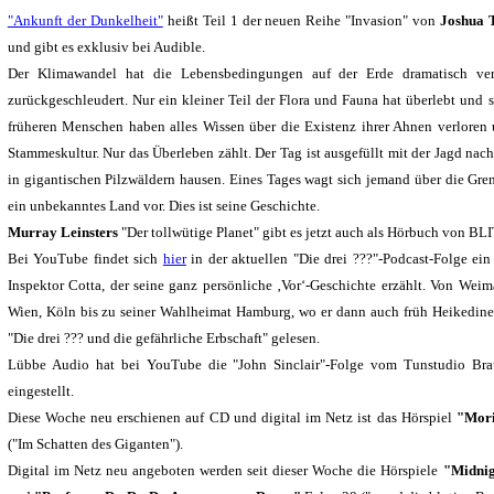
"Ankunft der Dunkelheit"
heißt Teil 1 der neuen Reihe "Invasion" von
Joshua 
und gibt es exklusiv bei Audible.
Der Klimawandel hat die Lebensbedingungen auf der Erde dramatisch ver
zurückgeschleudert. Nur ein kleiner Teil der Flora und Fauna hat überlebt und 
früheren Menschen haben alles Wissen über die Existenz ihrer Ahnen verloren 
Stammeskultur. Nur das Überleben zählt. Der Tag ist ausgefüllt mit der Jagd na
in gigantischen Pilzwäldern hausen. Eines Tages wagt sich jemand über die Gr
ein unbekanntes Land vor. Dies ist seine Geschichte.
Murray Leinsters
"Der tollwütige Planet" gibt es jetzt auch als Hörbuch von BLI
Bei YouTube findet sich
hier
in der aktuellen "Die drei ???"-Podcast-Folge ei
Inspektor Cotta, der seine ganz persönliche ‚Vor‘-Geschichte erzählt. Von Wei
Wien, Köln bis zu seiner Wahlheimat Hamburg, wo er dann auch früh Heikedine 
"Die drei ??? und die gefährliche Erbschaft" gelesen.
Lübbe Audio hat bei YouTube die "John Sinclair"-Folge vom Tunstudio Br
eingestellt.
Diese Woche neu erschienen auf CD und digital im Netz ist das Hörspiel
"Mori
("Im Schatten des Giganten").
Digital im Netz neu angeboten werden seit dieser Woche die Hörspiele
"Midnig