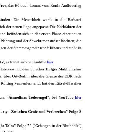
Tree
, das Hörbuch kommt vom Ronin Audioverlag
ändert. Die Menschheit wurde in die Barbarei
sich der neuen Lage angepasst. Die Nachfahren der
und befinden sich in der ersten Phase einer neuen
ch Nahrung und der Abwehr monströser Insekten, die
enzen der Stammesgemeinschaft hinaus und stößt in
TZ, es findet sich bei Audible
hier
.
n Intervew mit dem Sprecher
Holger Mahlich
alias
mar über Ost-Berlin, über die Grenze der DDR nach
Körting kennenlernte. Er hat den Rätsel-Klassiker
aun,
"Asmodinas Todesengel"
, bei YouTube
hier
arty - Zwischen Genie und Verbrechen"
Folge 8
ht Tales"
Folge 72 ("Gefangen in der Bluthöhle")