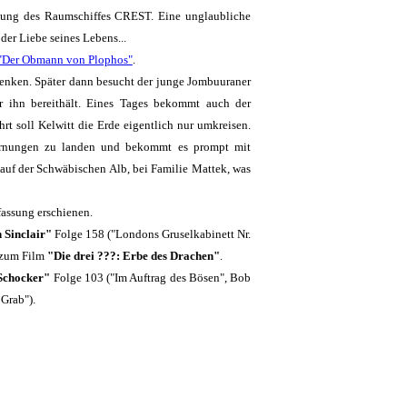
tzung des Raumschiffes CREST. Eine unglaubliche
der Liebe seines Lebens...
"Der Obmann von Plophos"
.
henken. Später dann besucht der junge Jombuuraner
r ihn bereithält. Eines Tages bekommt auch der
rt soll Kelwitt die Erde eigentlich nur umkreisen.
 Warnungen zu landen und bekommt es prompt mit
 auf der Schwäbischen Alb, bei Familie Mattek, was
assung erschienen.
 Sinclair"
Folge 158 ("Londons Gruselkabinett Nr.
 zum Film
"Die drei ???: Erbe des Drachen"
.
Schocker"
Folge 103 ("Im Auftrag des Bösen", Bob
Grab").