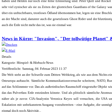
haben und Helden nur noch eine ferne Erinnerung sind. Peter Quill und Rocket s
sehr viel zynischer als sie zu Zeiten der glorreichen Guardians of the Galaxy 
über ein unfruchtbares, trostloses Ödland übernommen hat, legen sie eine Bruchl
an der Macht sind, darunter auch die gesetzlosen Ghost Rider und der blutrünsti
auch die Erde nicht mehr das ist, was sie einmal war.
News in Kürze: "Invasion", "Der tollwütige Planet"
Details
Kategorie: Hörspiel- & Hörbuch-News
Veröffentlicht: Samstag, 04. Februar 2023 11:37
Die Welt steht an der Schwelle zum Dritten Weltkrieg, als wie aus dem Nichts e
Osteuropa auftaucht. Sämtliche Kommunikationsversuche scheitern; NATO, Ru
auf das Schlimmste vor. Das als außerirdisches Raumschiff eingestufte Objekt w
das das Pulverfass Erde entzünden könnte. Und als plötzlich sämtliche Atomwaf
näher als je zuvor. CIA-Analystin Veronica Keyes soll versuchen, die USA u
Eskalation mit unbekanntem Ausgang vorzubereiten - eine Aufgabe, die unmögli
einmal doch noch Aktivität...