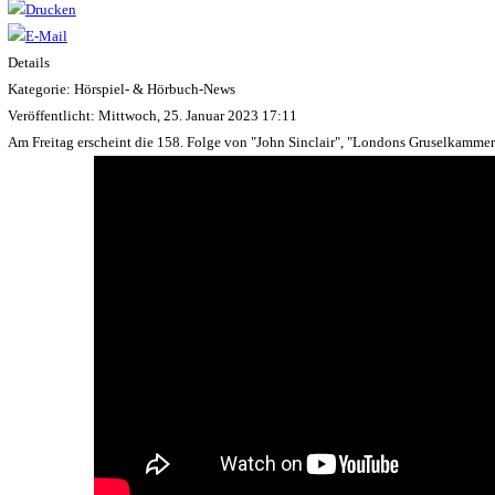
Details
Kategorie: Hörspiel- & Hörbuch-News
Veröffentlicht: Mittwoch, 25. Januar 2023 17:11
Am Freitag erscheint die 158. Folge von "John Sinclair", "Londons Gruselkammer N