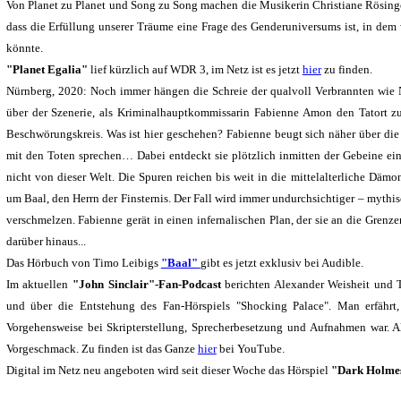
Von Planet zu Planet und Song zu Song machen die Musikerin Christiane Rösinger
dass die Erfüllung unserer Träume eine Frage des Genderuniversums ist, in dem 
könnte.
"Planet Egalia"
lief kürzlich auf WDR 3, im Netz ist es jetzt
hier
zu finden.
Nürnberg, 2020: Noch immer hängen die Schreie der qualvoll Verbrannten wie N
über der Szenerie, als Kriminalhauptkommissarin Fabienne Amon den Tatort zum
Beschwörungskreis. Was ist hier geschehen? Fabienne beugt sich näher über die 
mit den Toten sprechen… Dabei entdeckt sie plötzlich inmitten der Gebeine ein
nicht von dieser Welt. Die Spuren reichen bis weit in die mittelalterliche Däm
um Baal, den Herrn der Finsternis. Der Fall wird immer undurchsichtiger – mythi
verschmelzen. Fabienne gerät in einen infernalischen Plan, der sie an die Gren
darüber hinaus...
Das Hörbuch von Timo Leibigs
"Baal"
gibt es jetzt exklusiv bei Audible.
Im aktuellen
"John Sinclair"-Fan-Podcast
berichten Alexander Weisheit und 
und über die Entstehung des Fan-Hörspiels "Shocking Palace". Man erfährt,
Vorgehensweise bei Skripterstellung, Sprecherbesetzung und Aufnahmen war. Al
Vorgeschmack. Zu finden ist das Ganze
hier
bei YouTube.
Digital im Netz neu angeboten wird seit dieser Woche das Hörspiel
"Dark Holme