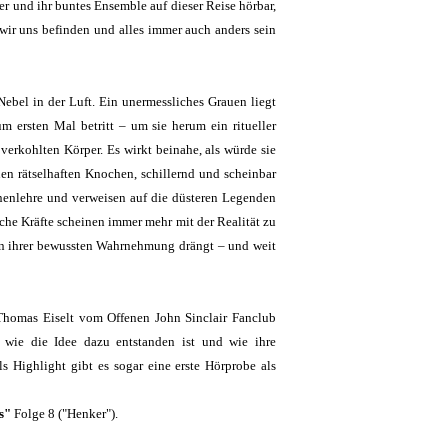
 und ihr buntes Ensemble auf dieser Reise hörbar,
wir uns befinden und alles immer auch anders sein
ebel in der Luft. Ein unermessliches Grauen liegt
 ersten Mal betritt – um sie herum ein ritueller
verkohlten Körper. Es wirkt beinahe, als würde sie
en rätselhaften Knochen, schillernd und scheinbar
onenlehre und verweisen auf die düsteren Legenden
sche Kräfte scheinen immer mehr mit der Realität zu
zen ihrer bewussten Wahrnehmung drängt – und weit
Thomas Eiselt vom Offenen John Sinclair Fanclub
 wie die Idee dazu entstanden ist und wie ihre
s Highlight gibt es sogar eine erste Hörprobe als
s"
Folge 8 ("Henker").