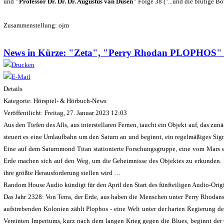
und
"Professor Dr. Dr. Dr. Augustus van Dusen"
Folge 38 ("...und die blutige Bot
Zusammenstellung: ojm
News in Kürze: "Zeta", "Perry Rhodan PLOPHOS"
Details
Kategorie: Hörspiel- & Hörbuch-News
Veröffentlicht: Freitag, 27. Januar 2023 12:03
Aus den Tiefen des Alls, aus interstellaren Fernen, taucht ein Objekt auf, das zu
steuert es eine Umlaufbahn um den Saturn an und beginnt, ein regelmäßiges Sig
Eine auf dem Saturnmond Titan stationierte Forschungsgruppe, eine vom Mars e
Erde machen sich auf den Weg, um die Geheimnisse des Objektes zu erkunden. 
ihre größte Herausforderung stellen wird …
Random House Audio kündigt für den April den Start des fünfteiligen Audio-Orig
Das Jahr 2328: Von Terra, der Erde, aus haben die Menschen unter Perry Rhodan
aufstrebenden Kolonien zählt Plophos - eine Welt unter der harten Regierung de
Vereinten Imperiums, kurz nach dem langen Krieg gegen die Blues, beginnt der