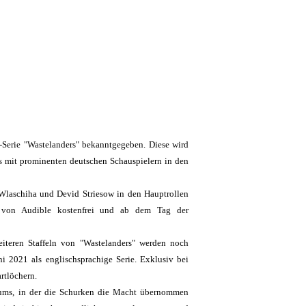
t-Serie "Wastelanders" bekanntgegeben. Diese wird
s mit prominenten deutschen Schauspielern in den
m Wlaschiha und Devid Striesow in den Hauptrollen
n von Audible kostenfrei und ab dem Tag der
eiteren Staffeln von "Wastelanders" werden noch
i 2021 als englischsprachige Serie. Exklusiv bei
rtlöchern.
rsums, in der die Schurken die Macht übernommen