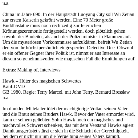
u.a.
China im Jahre 690: In der Hauptstadt Luoyang City soll Wu Zetian
zur ersten Kaiserin gekrönt werden. Eine 70 Meter große
Buddhastatue muss noch rechtzeitig zur feierlichen
Krönungszeremonie fertiggestellt werden, doch plötzlich gehen
sowohl der Bauleiter, als auch der Polizeiminister in Flammen auf.
Um die mysteriösen Vorkommnisse aufzuklären, befreit Wu Zetian
den von ihr höchstpersönlich eingesperrten Detective Dee. Obwohl
er ein offener Gegner ihrer Politik ist, nimmt er aus Interesse an
diesem so geheimnisvollen wie magischen Fall die Ermittlungen auf.
Extras: Making of, Interviews
Hawk – Hüter des magischen Schwertes
Kauf-DVD
GB 1980, Regie: Terry Marcel, mit John Terry, Bernard Bresslaw
u.a.
Im dunklen Mittelalter tötet der machtgierige Voltan seinen Vater
und die Braut seines Bruders Hawk. Bevor der Vater ermordet wird,
kann er seinem geliebten Sohn Hawk noch ein magisches und
machtvolles Schwert schenken, das mit dem Verstand Hawks agiert.
Damit ausgerüstet stürzt er sich in die Schlacht der Gerechtigkeit,
bei dem er nicht nur um die Vergeltung seines Vaters kämpft,