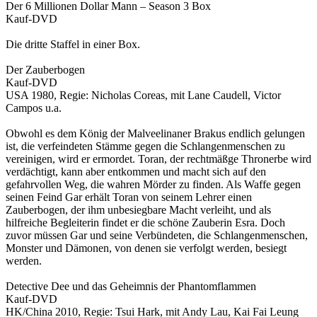
Der 6 Millionen Dollar Mann – Season 3 Box
Kauf-DVD
Die dritte Staffel in einer Box.
Der Zauberbogen
Kauf-DVD
USA 1980, Regie: Nicholas Coreas, mit Lane Caudell, Victor
Campos u.a.
Obwohl es dem König der Malveelinaner Brakus endlich gelungen
ist, die verfeindeten Stämme gegen die Schlangenmenschen zu
vereinigen, wird er ermordet. Toran, der rechtmäßge Thronerbe wird
verdächtigt, kann aber entkommen und macht sich auf den
gefahrvollen Weg, die wahren Mörder zu finden. Als Waffe gegen
seinen Feind Gar erhält Toran von seinem Lehrer einen
Zauberbogen, der ihm unbesiegbare Macht verleiht, und als
hilfreiche Begleiterin findet er die schöne Zauberin Esra. Doch
zuvor müssen Gar und seine Verbündeten, die Schlangenmenschen,
Monster und Dämonen, von denen sie verfolgt werden, besiegt
werden.
Detective Dee und das Geheimnis der Phantomflammen
Kauf-DVD
HK/China 2010, Regie: Tsui Hark, mit Andy Lau, Kai Fai Leung