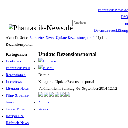
Phantastik-News.de
FAQ
Impressum
Datenschutzerklärung
Haftungsausschluss
Aktuelle Seite:
Startseite
News
Update Rezensionsportal
Update
Rezensionsportal
Update Rezensionsportal
Kategorien
Deutscher
Phantastik Preis
Rezensionen
Details
Interviews
Kategorie: Update Rezensionsportal
Literatur-News
Veröffentlicht: Samstag, 06. September 2014 12:12
Film- & Serien-
News
Zurück
Comic-News
Weiter
Hörspiel- &
Hörbuch-News