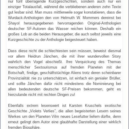
nur fünf überragende Kurzgeschichten, sondern auch nur ein
einziger Totalausfall, während die verbliebenen anderen zehn Texte
gut lesbar sind. Man muss mittlerweile sogar konstatieren, dass die
Wurdack-Anthologien den von Helmuth W. Mommers dereinst bei
Shayol herausgegebenen hervorragenden Original-Anthologien
deutscher SF-Autoren das Wasser reichen können. Deshalb ein
großes Lob an die beiden Herausgeber, die auch selbst jeweils eine
Kurzgeschichte zu der Anthologie beigesteuert haben.
Dass diese nicht die schlechtesten sein müssen, beweist diesmal
vor allem Heidrun Jänchen, die mit ihrer wundervollen Story
wahrlich den Vogel abschießt. Ihre Verquickung des Themas
menschlicher Sextourismus auf fremden Planeten mit der
Botschaft, findige, geschäftstüchtige Aliens trotz deren scheinbarer
Provinzialität nie zu unterschätzen, ist einfach ein genialer Brüller,
und sollte Jänchen dafür nicht mindestens die Nominierung bei
allen bedeutenden deutsche SF-Preisen bekommen, geht es
hierzulande nicht mit rechten Dingen zu!
Ebenfalls extrem lesenswert ist Karsten Kruschels exotische
Geschichte „Violets Verlies”, die allen begeisterten Lesern seines
Werkes um den Planeten Vilm neues Lesefutter liefern dürfte, denn
erneut gelingt dem Autor eine glaubhafte Darstellung einer wirklich
fremden Biosphäre.