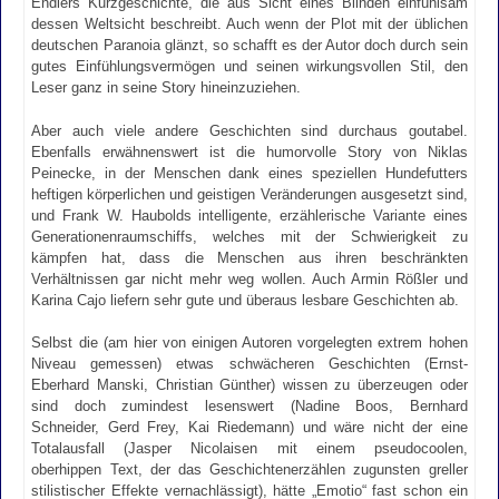
Endlers Kurzgeschichte, die aus Sicht eines Blinden einfühlsam
dessen Weltsicht beschreibt. Auch wenn der Plot mit der üblichen
deutschen Paranoia glänzt, so schafft es der Autor doch durch sein
gutes Einfühlungsvermögen und seinen wirkungsvollen Stil, den
Leser ganz in seine Story hineinzuziehen.
Aber auch viele andere Geschichten sind durchaus goutabel.
Ebenfalls erwähnenswert ist die humorvolle Story von Niklas
Peinecke, in der Menschen dank eines speziellen Hundefutters
heftigen körperlichen und geistigen Veränderungen ausgesetzt sind,
und Frank W. Haubolds intelligente, erzählerische Variante eines
Generationenraumschiffs, welches mit der Schwierigkeit zu
kämpfen hat, dass die Menschen aus ihren beschränkten
Verhältnissen gar nicht mehr weg wollen. Auch Armin Rößler und
Karina Cajo liefern sehr gute und überaus lesbare Geschichten ab.
Selbst die (am hier von einigen Autoren vorgelegten extrem hohen
Niveau gemessen) etwas schwächeren Geschichten (Ernst-
Eberhard Manski, Christian Günther) wissen zu überzeugen oder
sind doch zumindest lesenswert (Nadine Boos, Bernhard
Schneider, Gerd Frey, Kai Riedemann) und wäre nicht der eine
Totalausfall (Jasper Nicolaisen mit einem pseudocoolen,
oberhippen Text, der das Geschichtenerzählen zugunsten greller
stilistischer Effekte vernachlässigt), hätte „Emotio“ fast schon ein