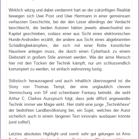
Wirklich witzig und dabei verdammt hart an der zukünftigen Realität
bewegen sich Uwe Post und Uwe Herrmann in einer gemeinsam
verfassten Geschichte, bei der den Leser allerdings der Verdacht
beschleicht, die beiden Autoren hätten jeweils abwechselnd ein
Kapitel geschrieben, sodass einer aus Sicht eines elektronischen
Hunde-Androiden erzählt, der andere aus Sicht eines abgebrannten
Schädlingbekämpfers, der sich mit einer Rotte künstlicher
Haustiere anlegen muss, die durch einen Cyberhack zu einem
Diebstahl in großem Stile animiert werden. Wie der arme Mensch
hier mit den Tücken der Technik kämpft, nur um schlussendlich
korrumpiert zu werden, ist einfach wahnsinnig lustig.
Stilistisch herausragend und auch inhaltlich überzeugend ist die
Story von Thomas Templ, der eine unglaublich clevere
Vermischung von SF und scheinbarer Fantasy betreibt, die wohl
Arthur C. Clarkes Ausspruch folgt, dass jede diffizil angewandte
Technik immer wie Magie wirkt. Hier steht eine junge „Technikhexe”
der bedrohten Landbevölkerung bei, ein Sujet, welches der Autor
sicherlich auch in einem längeren Text innovativ ausbauen könnte
(und sollte!).
Letztes absolutes Highlight und somit sehr gut gelungen ist Arno