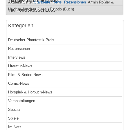
DATENSCHUTZERKLÄRUNG
Aktuelle Seite:
Startseite
News
Rezensionen
Armin Rößler &
Heidrun Jänchen (Hrsg.) Emotio (Buch)
HAFTUNGSAUSSCHLUSS
Kategorien
Deutscher Phantastik Preis
Rezensionen
Interviews
Literatur-News
Film- & Serien-News
Comic-News
Hörspiel- & Hörbuch-News
Veranstaltungen
Spezial
Spiele
Im Netz