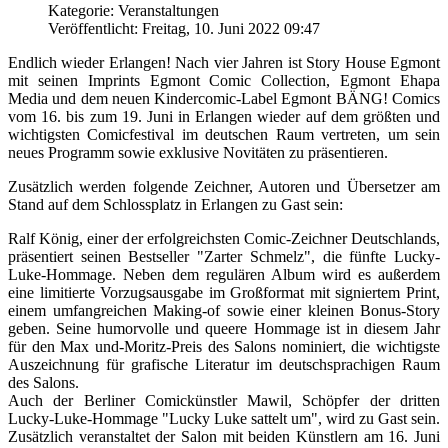
Kategorie: Veranstaltungen
Veröffentlicht: Freitag, 10. Juni 2022 09:47
Endlich wieder Erlangen! Nach vier Jahren ist Story House Egmont
mit seinen Imprints Egmont Comic Collection, Egmont Ehapa
Media und dem neuen Kindercomic-Label Egmont BÄNG! Comics
vom 16. bis zum 19. Juni in Erlangen wieder auf dem größten und
wichtigsten Comicfestival im deutschen Raum vertreten, um sein
neues Programm sowie exklusive Novitäten zu präsentieren.
Zusätzlich werden folgende Zeichner, Autoren und Übersetzer am
Stand auf dem Schlossplatz in Erlangen zu Gast sein:
Ralf König, einer der erfolgreichsten Comic-Zeichner Deutschlands,
präsentiert seinen Bestseller "Zarter Schmelz", die fünfte Lucky-
Luke-Hommage. Neben dem regulären Album wird es außerdem
eine limitierte Vorzugsausgabe im Großformat mit signiertem Print,
einem umfangreichen Making-of sowie einer kleinen Bonus-Story
geben. Seine humorvolle und queere Hommage ist in diesem Jahr
für den Max und-Moritz-Preis des Salons nominiert, die wichtigste
Auszeichnung für grafische Literatur im deutschsprachigen Raum
des Salons.
Auch der Berliner Comickünstler Mawil, Schöpfer der dritten
Lucky-Luke-Hommage "Lucky Luke sattelt um", wird zu Gast sein.
Zusätzlich veranstaltet der Salon mit beiden Künstlern am 16. Juni