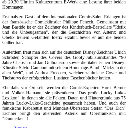
ab 20.30 Uhr im Kulturzentrum E-Werk eine Lesung ihrer beiden
Hommagen.
Erstmals zu Gast auf dem Internationalen Comic-Salon Erlangen ist
der französische Comickünstler Philippe Fenech. Gemeinsam mit
Jean Bastide ist er der Zeichner des Kinderbuch-Bestsellers "Idefix
und die Unbeugsamen", der die Geschichten von Asterix und
Obelix treuem Gefährten Idefix erzählt, bevor er auf die beiden
Gallier traf.
Außerdem freut man sich auf die deutschen Disney-Zeichner Ulrich
Schröder, Schöpfer des Covers des Goofy-Jubiläumsbandes "90
Jahre Chaos", und Jan Gulbransson sowie die italienischen Disney-
Künstler Silvio Camboni mit seinem Hommage-Band "Micky in der
alten Welt", und Andrea Freccero, welcher zahlreiche Cover und
Titelstorys der erfolgreichen Lustigen Taschenbücher kreiert.
Ebenfalls vor Ort sein werden die Comic-Experten Horst Berner
und Volker Hamann, sie präsentieren "Das große Lucky Luke-
Lexikon", in denen sie alle Fakten, Daten und Hintergründe aus 75
Jahren Lucky-Luke-Geschichte gesammelt haben. Und auch der
fränkische Kabarettist und Mundart-Übersetzer Stefan "Das Eich"
Eichner bringt den allerersten Asterix auf Oberfränkisch mit:
"Dunnerkeil"!