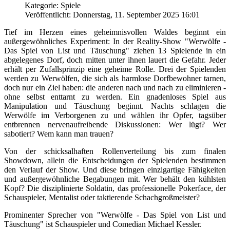
Kategorie: Spiele
Veröffentlicht: Donnerstag, 11. September 2025 16:01
Tief im Herzen eines geheimnisvollen Waldes beginnt ein
außergewöhnliches Experiment: In der Reality-Show "Werwölfe -
Das Spiel von List und Täuschung" ziehen 13 Spielende in ein
abgelegenes Dorf, doch mitten unter ihnen lauert die Gefahr. Jeder
erhält per Zufallsprinzip eine geheime Rolle. Drei der Spielenden
werden zu Werwölfen, die sich als harmlose Dorfbewohner tarnen,
doch nur ein Ziel haben: die anderen nach und nach zu eliminieren -
ohne selbst enttarnt zu werden. Ein gnadenloses Spiel aus
Manipulation und Täuschung beginnt. Nachts schlagen die
Werwölfe im Verborgenen zu und wählen ihr Opfer, tagsüber
entbrennen nervenaufreibende Diskussionen: Wer lügt? Wer
sabotiert? Wem kann man trauen?
Von der schicksalhaften Rollenverteilung bis zum finalen
Showdown, allein die Entscheidungen der Spielenden bestimmen
den Verlauf der Show. Und diese bringen einzigartige Fähigkeiten
und außergewöhnliche Begabungen mit. Wer behält den kühlsten
Kopf? Die disziplinierte Soldatin, das professionelle Pokerface, der
Schauspieler, Mentalist oder taktierende Schachgroßmeister?
Prominenter Sprecher von "Werwölfe - Das Spiel von List und
Täuschung" ist Schauspieler und Comedian Michael Kessler.