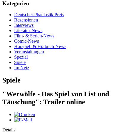
Kategorien
Deutscher Phantastik Preis
Rezensionen
Interviews
Literatur-News
Film- & Serien-News
Comic-News
Hörspiel- & Hörbuch-News
Veranstaltungen
Spezial
Spiele
Im Netz
Spiele
"Werwölfe - Das Spiel von List und
Täuschung": Trailer online
Details