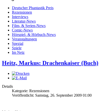
Deutscher Phantastik Preis
Rezensionen
Interviews
Literatur-News
Film- & Serien-News
Comic-News
Hörspiel- & Hörbuch-News
Veranstaltungen
Spezial
Spiele
Im Netz
Heitz, Markus: Drachenkaiser (Buch)
Details
Kategorie: Rezensionen
Veröffentlicht: Samstag, 26. September 2009 01:00