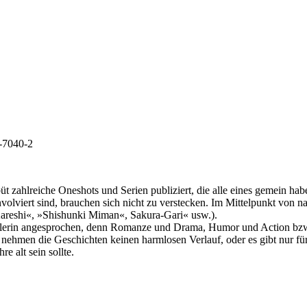
-7040-2
zahlreiche Oneshots und Serien publiziert, die alle eines gemein habe
nvolviert sind, brauchen sich nicht zu verstecken. Im Mittelpunkt von 
 Kareshi«, »Shishunki Miman«, Sakura-Gari« usw.).
nstlerin angesprochen, denn Romanze und Drama, Humor und Action bz
nehmen die Geschichten keinen harmlosen Verlauf, oder es gibt nur für
 alt sein sollte.