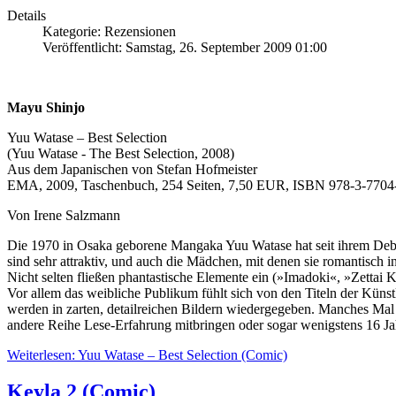
Details
Kategorie: Rezensionen
Veröffentlicht: Samstag, 26. September 2009 01:00
Mayu Shinjo
Yuu Watase – Best Selection
(Yuu Watase - The Best Selection, 2008)
Aus dem Japanischen von Stefan Hofmeister
EMA, 2009, Taschenbuch, 254 Seiten, 7,50 EUR, ISBN 978-3-7704
Von Irene Salzmann
Die 1970 in Osaka geborene Mangaka Yuu Watase hat seit ihrem Debüt 
sind sehr attraktiv, und auch die Mädchen, mit denen sie romantisch i
Nicht selten fließen phantastische Elemente ein (»Imadoki«, »Zettai
Vor allem das weibliche Publikum fühlt sich von den Titeln der Kü
werden in zarten, detailreichen Bildern wiedergegeben. Manches Mal 
andere Reihe Lese-Erfahrung mitbringen oder sogar wenigstens 16 Jahre
Weiterlesen: Yuu Watase – Best Selection (Comic)
Keyla 2 (Comic)