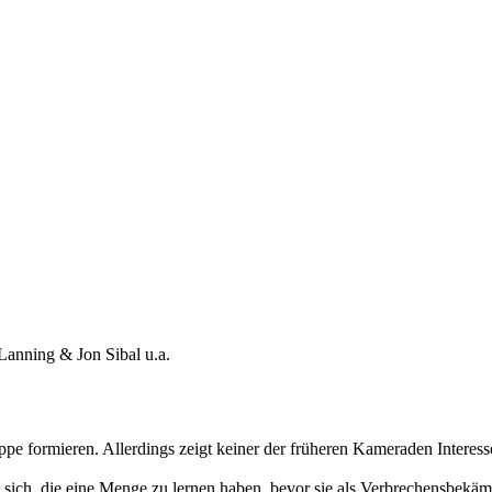
anning & Jon Sibal u.a.
pe formieren. Allerdings zeigt keiner der früheren Kameraden Interesse,
ich, die eine Menge zu lernen haben, bevor sie als Verbrechensbekäm