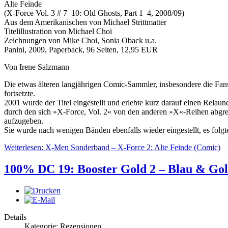
Alte Feinde
(X-Force Vol. 3 # 7–10: Old Ghosts, Part 1–4, 2008/09)
Aus dem Amerikanischen von Michael Strittmatter
Titelillustration von Michael Choi
Zeichnungen von Mike Choi, Sonia Oback u.a.
Panini, 2009, Paperback, 96 Seiten, 12,95 EUR
Von Irene Salzmann
Die etwas älteren langjährigen Comic-Sammler, insbesondere die Fan
fortsetzte.
2001 wurde der Titel eingestellt und erlebte kurz darauf einen Relau
durch den sich »X-Force, Vol. 2« von den anderen »X«-Reihen abgrenz
aufzugeben.
Sie wurde nach wenigen Bänden ebenfalls wieder eingestellt, es folgte
Weiterlesen: X-Men Sonderband – X-Force 2: Alte Feinde (Comic)
100% DC 19: Booster Gold 2 – Blau & Go
Details
Kategorie: Rezensionen