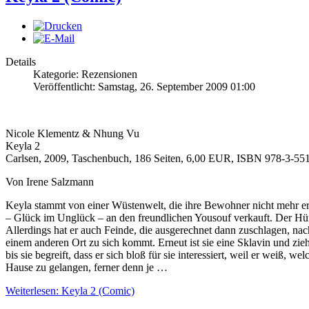
Details
Kategorie: Rezensionen
Veröffentlicht: Samstag, 26. September 2009 01:00
Nicole Klementz & Nhung Vu
Keyla 2
Carlsen, 2009, Taschenbuch, 186 Seiten, 6,00 EUR, ISBN 978-3-55
Von Irene Salzmann
Keyla stammt von einer Wüstenwelt, die ihre Bewohner nicht mehr er
– Glück im Unglück – an den freundlichen Yousouf verkauft. Der Hüne 
Allerdings hat er auch Feinde, die ausgerechnet dann zuschlagen, nac
einem anderen Ort zu sich kommt. Erneut ist sie eine Sklavin und z
bis sie begreift, dass er sich bloß für sie interessiert, weil er weiß,
Hause zu gelangen, ferner denn je …
Weiterlesen: Keyla 2 (Comic)