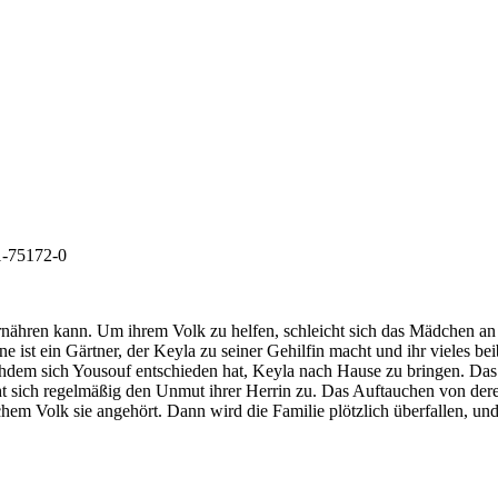
1-75172-0
nähren kann. Um ihrem Volk zu helfen, schleicht sich das Mädchen an
ist ein Gärtner, der Keyla zu seiner Gehilfin macht und ihr vieles bei
hdem sich Yousouf entschieden hat, Keyla nach Hause zu bringen. Das M
ieht sich regelmäßig den Unmut ihrer Herrin zu. Das Auftauchen von d
 welchem Volk sie angehört. Dann wird die Familie plötzlich überfallen, u