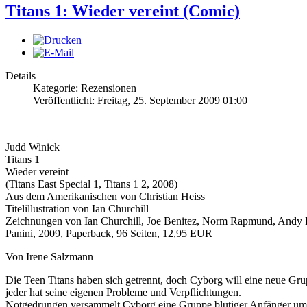
Titans 1: Wieder vereint (Comic)
Details
Kategorie: Rezensionen
Veröffentlicht: Freitag, 25. September 2009 01:00
Judd Winick
Titans 1
Wieder vereint
(Titans East Special 1, Titans 1 2, 2008)
Aus dem Amerikanischen von Christian Heiss
Titelillustration von Ian Churchill
Zeichnungen von Ian Churchill, Joe Benitez, Norm Rapmund, Andy L
Panini, 2009, Paperback, 96 Seiten, 12,95 EUR
Von Irene Salzmann
Die Teen Titans haben sich getrennt, doch Cyborg will eine neue Grup
jeder hat seine eigenen Probleme und Verpflichtungen.
Notgedrungen versammelt Cyborg eine Gruppe blutiger Anfänger um s