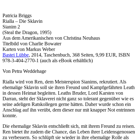
Patricia Briggs
Rialla – Die Sklavin
Sianim 2
(Steal the Dragon, 1995)
Aus dem Amerikanischen von Christina Neuhaus
Titelbild von Charlie Bowater
Karten von Markus Weber
Bastei Lübbe
, 2014, Taschenbuch, 368 Seiten, 9,99 EUR, ISBN
978-3-404-2770-1 (auch als eBook erhältlich)
Von Petra Weddehage
Rialla wird von Ren, dem Meisterspion Sianims, rekrutiert. Als
ehemalige Sklavin soll sie ihren Freund und Kampfgefährten Leath
in dessen Heimat begleiten. Leaths Bruder, Lord Karsten von
Darran, steht der Sklaverei nicht ganz so tolerant gegenüber wie es
seine adeligen Ratskollegen gerne hätten. Daher wurde schon ein
Anschlag auf ihn verübt, dem dieser nur mit knapper Not entrinnen
konnte.
Die ehemalige Sklavin entschließt sich, mit ihrem Freund zu reisen.
Ren bietet ihr zudem die Chance, das Leben ihrer Leidensgenossen
zu verbessern. So schlüpft sie wieder in ihre ehemalige Rolle als