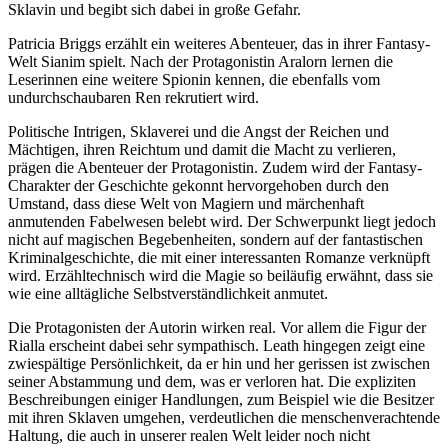
Sklavin und begibt sich dabei in große Gefahr.
Patricia Briggs erzählt ein weiteres Abenteuer, das in ihrer Fantasy-
Welt Sianim spielt. Nach der Protagonistin Aralorn lernen die
Leserinnen eine weitere Spionin kennen, die ebenfalls vom
undurchschaubaren Ren rekrutiert wird.
Politische Intrigen, Sklaverei und die Angst der Reichen und
Mächtigen, ihren Reichtum und damit die Macht zu verlieren,
prägen die Abenteuer der Protagonistin. Zudem wird der Fantasy-
Charakter der Geschichte gekonnt hervorgehoben durch den
Umstand, dass diese Welt von Magiern und märchenhaft
anmutenden Fabelwesen belebt wird. Der Schwerpunkt liegt jedoch
nicht auf magischen Begebenheiten, sondern auf der fantastischen
Kriminalgeschichte, die mit einer interessanten Romanze verknüpft
wird. Erzähltechnisch wird die Magie so beiläufig erwähnt, dass sie
wie eine alltägliche Selbstverständlichkeit anmutet.
Die Protagonisten der Autorin wirken real. Vor allem die Figur der
Rialla erscheint dabei sehr sympathisch. Leath hingegen zeigt eine
zwiespältige Persönlichkeit, da er hin und her gerissen ist zwischen
seiner Abstammung und dem, was er verloren hat. Die expliziten
Beschreibungen einiger Handlungen, zum Beispiel wie die Besitzer
mit ihren Sklaven umgehen, verdeutlichen die menschenverachtende
Haltung, die auch in unserer realen Welt leider noch nicht