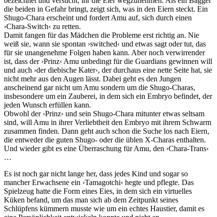
bezeichnet und versucht, ihr die Eier wegzunehmen. Als ein Bagger
die beiden in Gefahr bringt, zeigt sich, was in den Eiern steckt. Ein
Shugo-Chara erscheint und fordert Amu auf, sich durch einen
›Chara-Switch‹ zu retten.
Damit fangen für das Mädchen die Probleme erst richtig an. Nie
weiß sie, wann sie spontan ›switched‹ und etwas sagt oder tut, das
für sie unangenehme Folgen haben kann. Aber noch verwirrender
ist, dass der ›Prinz‹ Amu unbedingt für die Guardians gewinnen will
und auch ›der diebische Kater‹, der durchaus eine nette Seite hat, sie
nicht mehr aus den Augen lässt. Dabei geht es den Jungen
anscheinend gar nicht um Amu sondern um die Shugo-Charas,
insbesondere um ein Zauberei, in dem sich ein Embryo befindet, der
jeden Wunsch erfüllen kann.
Obwohl der ›Prinz‹ und sein Shugo-Chara mitunter etwas seltsam
sind, will Amu in ihrer Verliebtheit den Embryo mit ihrem Schwarm
zusammen finden. Dann geht auch schon die Suche los nach Eiern,
die entweder die guten Shugo- oder die üblen X-Charas enthalten.
Und wieder gibt es eine Überraschung für Amu, den ›Chara-Trans‹
…
Es ist noch gar nicht lange her, dass jedes Kind und sogar so
mancher Erwachsene ein ›Tamagotchi‹ hegte und pflegte. Das
Spielzeug hatte die Form eines Eies, in dem sich ein virtuelles
Küken befand, um das man sich ab dem Zeitpunkt seines
Schlüpfens kümmern musste wie um ein echtes Haustier, damit es