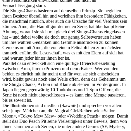
eine Persönlichkeit entwickeln konnte und nicht an
Vernachlässigung starb.
Die Shugo-Charas basieren auf demselben Prinzip. Sie begleiten
ihren Besitzer überall hin und verleihen ihm besondere Fähigkeiten,
die manchmal nützlich, aber auch die Ursache für viel Verdruss sein
können. Amu, die Hauptfigur der neuen Serie, hat überhaupt keine
Ahnung, worauf sie sich mit gleich drei Shugo-Charas eingelassen
hat – und dabei wollte sie doch nur genug Selbstvertrauen haben,
um ihre wahren Gedanken und Gefühle ausdrücken zu können.
Gemeinsam mit Amu, die von einem Fettnäpfchen zum nächsten
trampelt, erfährt die Leserschaft, was es mit den Eiern auf sich hat
und warum jeder hinter ihnen her ist.
Parallel dazu entwickelt sich eine quirlige Dreiecksbeziehung
zwischen Amu, ihrem ›Prinzen‹ und dem ›Kater‹. Wer von den
beiden es ehrlich mit ihr meint und für wen sie sich entscheiden
wird, bleibt gewiss noch eine Weile offen, denn das Geheimnis um
die Shugo-Charas, Action und Klamauk stehen im Vordergrund. In
Japan liegen gegenwärtig 10 Tankobons und 1 Spin Off vor, die
Serie ist noch nicht abgeschlossen – es kann eine Menge passieren,
bis es soweit ist.
Die Illustrationen sind niedlich (›kawaii‹) und sprechen vor allem
sehr junge Mädchen an, die Magical Girl-Reihen wie »Sailor
Moon«, »Tokyo Mew Mew« oder »Wedding Peach« mögen. Damit
stellt das Duo Peach-Pit seine Vielseitigkeit unter Beweis, denn von
ihnen stammen auch Serien, die unter andere Genres (SF, Mystery,