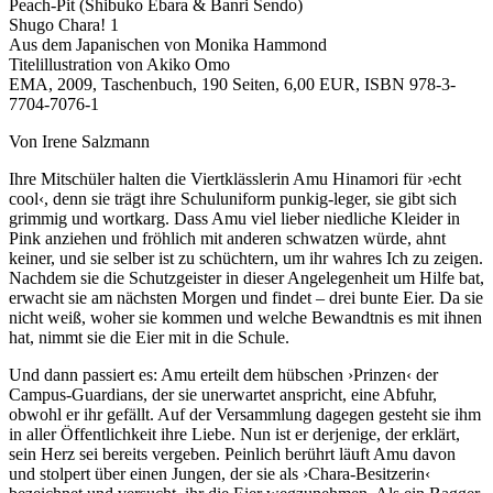
Peach-Pit (Shibuko Ebara & Banri Sendo)
Shugo Chara! 1
Aus dem Japanischen von Monika Hammond
Titelillustration von Akiko Omo
EMA, 2009, Taschenbuch, 190 Seiten, 6,00 EUR, ISBN 978-3-
7704-7076-1
Von Irene Salzmann
Ihre Mitschüler halten die Viertklässlerin Amu Hinamori für ›echt
cool‹, denn sie trägt ihre Schuluniform punkig-leger, sie gibt sich
grimmig und wortkarg. Dass Amu viel lieber niedliche Kleider in
Pink anziehen und fröhlich mit anderen schwatzen würde, ahnt
keiner, und sie selber ist zu schüchtern, um ihr wahres Ich zu zeigen.
Nachdem sie die Schutzgeister in dieser Angelegenheit um Hilfe bat,
erwacht sie am nächsten Morgen und findet – drei bunte Eier. Da sie
nicht weiß, woher sie kommen und welche Bewandtnis es mit ihnen
hat, nimmt sie die Eier mit in die Schule.
Und dann passiert es: Amu erteilt dem hübschen ›Prinzen‹ der
Campus-Guardians, der sie unerwartet anspricht, eine Abfuhr,
obwohl er ihr gefällt. Auf der Versammlung dagegen gesteht sie ihm
in aller Öffentlichkeit ihre Liebe. Nun ist er derjenige, der erklärt,
sein Herz sei bereits vergeben. Peinlich berührt läuft Amu davon
und stolpert über einen Jungen, der sie als ›Chara-Besitzerin‹