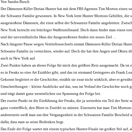
Von Sandra Busch
Der Dämonen-Killer Dorian Hunter hat mit dem FBI-Agenten Tim Morton einen w
die Schwarze Familie gewonnen. In New York lernt Hunter Mortons Gehilfen, die 
ausgestoßene Dämonen, die einst selbst der Schwarzen Familie angehörten. Zwis
New York herrscht ein brüchiger Waffenstillstand. Doch dann findet man einen to
und der unversöhnliche Hass der Ausgestoßenen finden ein neues Ziel …
Nach längerer Pause wegen Vertriebswechsels nimmt Dämonen-Killer Dorian Hunter
Schwarze Familie zu vernichten, wieder auf. Doch die hat ihre Augen und Ohren übe
auch in New York auf.
Zwei Punkte haben an dieser Folge für mich den größten Reiz ausgemacht. Da ist e
es in Freaks so eine Art Erzähler gibt, und das ist niemand Geringeres als Frank Le
Gekonnt begleitet er die Geschichte, erzählt sie zwar nicht wirklich, aber er gewäh
Umschreibungen – kleine Ausblicke auf das, was im Verlauf der Geschichte noch g
und trägt damit ganz wesentlichen zur Spannung der Folge bei.
Der zweite Punkt ist die Einführung der Freaks, die ja weiterhin ein Teil der Serie 
ganz vortrefflich, den Hörer in Zweifel zu stürzen. Einerseits hat man Tim Mortons
andererseits weiß man um ihre Vergangenheit in der Schwarzen Familie Bescheid un
dafür, dass man so seine Bedenken hegt.
Das Ende der Folge wartet mit einem typischen Hunter-Finale im großen Stil auf, a