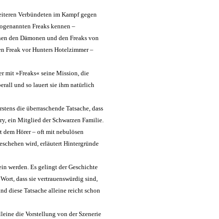
eiteren Verbündeten im Kampf gegen
sogenannten Freaks kennen –
chen den Dämonen und den Freaks von
ten Freak vor Hunters Hotelzimmer –
 mit »Freaks« seine Mission, die
rall und so lauert sie ihm natürlich
rstens die überraschende Tatsache, dass
ary, ein Mitglied der Schwarzen Familie.
rt dem Hörer – oft mit nebulösen
eschehen wird, erläutert Hintergründe
sein werden. Es gelingt der Geschichte
 Wort, dass sie vertrauenswürdig sind,
d diese Tatsache alleine reicht schon
lleine die Vorstellung von der Szenerie