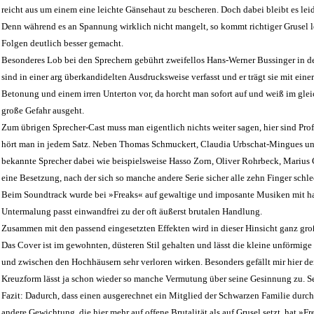
reicht aus um einem eine leichte Gänsehaut zu bescheren. Doch dabei bleibt es leid
Denn während es an Spannung wirklich nicht mangelt, so kommt richtiger Grusel le
Folgen deutlich besser gemacht.
Besonderes Lob bei den Sprechern gebührt zweifellos Hans-Werner Bussinger in der
sind in einer arg überkandidelten Ausdrucksweise verfasst und er trägt sie mit ei
Betonung und einem irren Unterton vor, da horcht man sofort auf und weiß im gle
große Gefahr ausgeht.
Zum übrigen Sprecher-Cast muss man eigentlich nichts weiter sagen, hier sind Pr
hört man in jedem Satz. Neben Thomas Schmuckert, Claudia Urbschat-Mingues un
bekannte Sprecher dabei wie beispielsweise Hasso Zorn, Oliver Rohrbeck, Marius
eine Besetzung, nach der sich so manche andere Serie sicher alle zehn Finger schle
Beim Soundtrack wurde bei »Freaks« auf gewaltige und imposante Musiken mit ha
Untermalung passt einwandfrei zu der oft äußerst brutalen Handlung.
Zusammen mit den passend eingesetzten Effekten wird in dieser Hinsicht ganz gro
Das Cover ist im gewohnten, düsteren Stil gehalten und lässt die kleine unförmige 
und zwischen den Hochhäusern sehr verloren wirken. Besonders gefällt mir hier der 
Kreuzform lässt ja schon wieder so manche Vermutung über seine Gesinnung zu. S
Fazit: Dadurch, dass einen ausgerechnet ein Mitglied der Schwarzen Familie durch
andere Gewichtung, die hier mehr auf offene Brutalität als auf Grusel setzt, hat »Fre