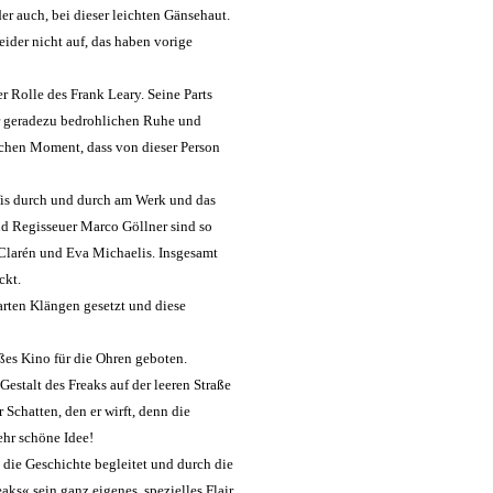
er auch, bei dieser leichten Gänsehaut.
ider nicht auf, das haben vorige
 Rolle des Frank Leary. Seine Parts
ner geradezu bedrohlichen Ruhe und
ichen Moment, dass von dieser Person
ofis durch und durch am Werk und das
d Regisseuer Marco Göllner sind so
 Clarén und Eva Michaelis. Insgesamt
ckt.
rten Klängen gesetzt und diese
ßes Kino für die Ohren geboten.
Gestalt des Freaks auf der leeren Straße
Schatten, den er wirft, denn die
ehr schöne Idee!
 die Geschichte begleitet und durch die
aks« sein ganz eigenes, spezielles Flair,