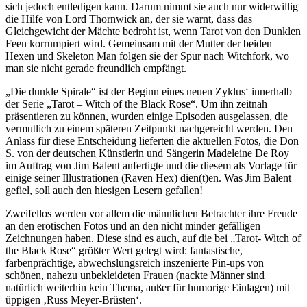
sich jedoch entledigen kann. Darum nimmt sie auch nur widerwillig
die Hilfe von Lord Thornwick an, der sie warnt, dass das
Gleichgewicht der Mächte bedroht ist, wenn Tarot von den Dunklen
Feen korrumpiert wird. Gemeinsam mit der Mutter der beiden
Hexen und Skeleton Man folgen sie der Spur nach Witchfork, wo
man sie nicht gerade freundlich empfängt.
„Die dunkle Spirale“ ist der Beginn eines neuen Zyklus‘ innerhalb
der Serie „Tarot – Witch of the Black Rose“. Um ihn zeitnah
präsentieren zu können, wurden einige Episoden ausgelassen, die
vermutlich zu einem späteren Zeitpunkt nachgereicht werden. Den
Anlass für diese Entscheidung lieferten die aktuellen Fotos, die Don
S. von der deutschen Künstlerin und Sängerin Madeleine De Roy
im Auftrag von Jim Balent anfertigte und die diesem als Vorlage für
einige seiner Illustrationen (Raven Hex) dien(t)en. Was Jim Balent
gefiel, soll auch den hiesigen Lesern gefallen!
Zweifellos werden vor allem die männlichen Betrachter ihre Freude
an den erotischen Fotos und an den nicht minder gefälligen
Zeichnungen haben. Diese sind es auch, auf die bei „Tarot- Witch of
the Black Rose“ größter Wert gelegt wird: fantastische,
farbenprächtige, abwechslungsreich inszenierte Pin-ups von
schönen, nahezu unbekleideten Frauen (nackte Männer sind
natürlich weiterhin kein Thema, außer für humorige Einlagen) mit
üppigen ‚Russ Meyer-Brüsten‘.