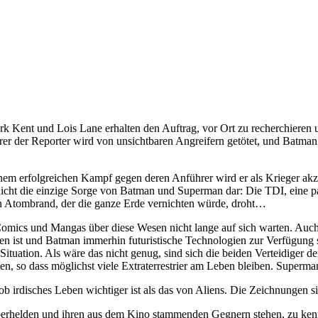
 Kent und Lois Lane erhalten den Auftrag, vor Ort zu recherchieren 
hrer der Reporter wird von unsichtbaren Angreifern getötet, und Batman 
einem erfolgreichen Kampf gegen deren Anführer wird er als Krieger ak
cht die einzige Sorge von Batman und Superman dar: Die TDI, eine para
 ein Atombrand, der die ganze Erde vernichten würde, droht…
omics und Mangas über diese Wesen nicht lange auf sich warten. Auc
en ist und Batman immerhin futuristische Technologien zur Verfügung
 Situation. Als wäre das nicht genug, sind sich die beiden Verteidiger d
en, so dass möglichst viele Extraterrestrier am Leben bleiben. Superman
 irdisches Leben wichtiger ist als das von Aliens. Die Zeichnungen sind
 Superhelden und ihren aus dem Kino stammenden Gegnern stehen, zu ken