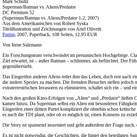
Mark Schultz
Superman/Batman vs. Aliens/Predator
DC Premium 52
(Superman/Batman vs. Aliens/Predator 1-2, 2007)
Aus dem Amerikanischen von Robert Syska
Titelillustration und Zeichnungen von Ariel Olivetti
Panini
, 2007, Paperback, 108 Seiten, 12,95 EUR
Von Irene Salzmann
Ein Forschungsteam verschwindet im peruanischen Hochgebirge. Clark
Ziel erwartet, ist – außer Batman – schlimmer, als befürchtet. Der Fü
gegenübersieht.
Das Eingreifen anderer Aliens rettet ihm das Leben, doch erst nach 
die andere Spezies zu machen. Die fremden Besucher stellen jedoch ni
extraterrestrischen Invasoren zu eliminieren, schaltet sich ein – und
Nach den großen Kino-Erfolgen von „Alien“ und „Predator“ ließen C
kamen hinzu. Da Superman selbst ein Alien mit besonderen Fähigkeit
Eingreifen einer dritten Partei kompliziert die ohnehin schon kritische
es auch die TDI plant, oder ob es möglich ist, einen Konsens zu erziel
Die Story ist spannend inszeniert und geht außerdem der Frage nach, ob
Es ist nicht notwendig, die Geschichten, die hinter den beteiligten