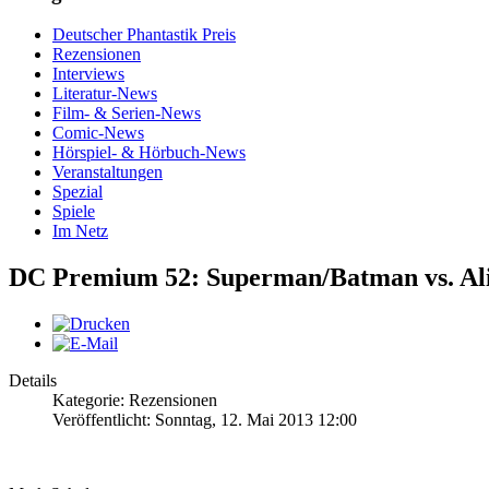
Deutscher Phantastik Preis
Rezensionen
Interviews
Literatur-News
Film- & Serien-News
Comic-News
Hörspiel- & Hörbuch-News
Veranstaltungen
Spezial
Spiele
Im Netz
DC Premium 52: Superman/Batman vs. Ali
Details
Kategorie: Rezensionen
Veröffentlicht: Sonntag, 12. Mai 2013 12:00