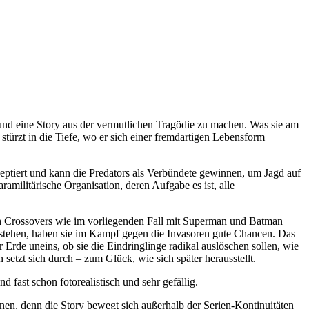
und eine Story aus der vermutlichen Tragödie zu machen. Was sie am
stürzt in die Tiefe, wo er sich einer fremdartigen Lebensform
zeptiert und kann die Predators als Verbündete gewinnen, um Jagd auf
militärische Organisation, deren Aufgabe es ist, alle
h Crossovers wie im vorliegenden Fall mit Superman und Batman
 stehen, haben sie im Kampf gegen die Invasoren gute Chancen. Das
er Erde uneins, ob sie die Eindringlinge radikal auslöschen sollen, wie
 setzt sich durch – zum Glück, wie sich später herausstellt.
 fast schon fotorealistisch und sehr gefällig.
nen, denn die Story bewegt sich außerhalb der Serien-Kontinuitäten