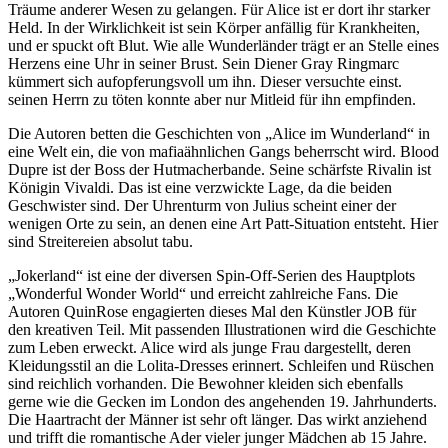
Träume anderer Wesen zu gelangen. Für Alice ist er dort ihr starker
Held. In der Wirklichkeit ist sein Körper anfällig für Krankheiten,
und er spuckt oft Blut. Wie alle Wunderländer trägt er an Stelle eines
Herzens eine Uhr in seiner Brust. Sein Diener Gray Ringmarc
kümmert sich aufopferungsvoll um ihn. Dieser versuchte einst.
seinen Herrn zu töten konnte aber nur Mitleid für ihn empfinden.
Die Autoren betten die Geschichten von „Alice im Wunderland“ in
eine Welt ein, die von mafiaähnlichen Gangs beherrscht wird. Blood
Dupre ist der Boss der Hutmacherbande. Seine schärfste Rivalin ist
Königin Vivaldi. Das ist eine verzwickte Lage, da die beiden
Geschwister sind. Der Uhrenturm von Julius scheint einer der
wenigen Orte zu sein, an denen eine Art Patt-Situation entsteht. Hier
sind Streitereien absolut tabu.
„Jokerland“ ist eine der diversen Spin-Off-Serien des Hauptplots
„Wonderful Wonder World“ und erreicht zahlreiche Fans. Die
Autoren QuinRose engagierten dieses Mal den Künstler JOB für
den kreativen Teil. Mit passenden Illustrationen wird die Geschichte
zum Leben erweckt. Alice wird als junge Frau dargestellt, deren
Kleidungsstil an die Lolita-Dresses erinnert. Schleifen und Rüschen
sind reichlich vorhanden. Die Bewohner kleiden sich ebenfalls
gerne wie die Gecken im London des angehenden 19. Jahrhunderts.
Die Haartracht der Männer ist sehr oft länger. Das wirkt anziehend
und trifft die romantische Ader vieler junger Mädchen ab 15 Jahre.