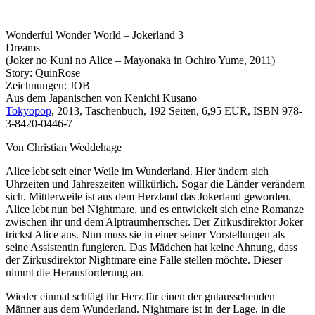
Wonderful Wonder World – Jokerland 3
Dreams
(Joker no Kuni no Alice – Mayonaka in Ochiro Yume, 2011)
Story: QuinRose
Zeichnungen: JOB
Aus dem Japanischen von Kenichi Kusano
Tokyopop
, 2013, Taschenbuch, 192 Seiten, 6,95 EUR, ISBN 978-
3-8420-0446-7
Von Christian Weddehage
Alice lebt seit einer Weile im Wunderland. Hier ändern sich
Uhrzeiten und Jahreszeiten willkürlich. Sogar die Länder verändern
sich. Mittlerweile ist aus dem Herzland das Jokerland geworden.
Alice lebt nun bei Nightmare, und es entwickelt sich eine Romanze
zwischen ihr und dem Alptraumherrscher. Der Zirkusdirektor Joker
trickst Alice aus. Nun muss sie in einer seiner Vorstellungen als
seine Assistentin fungieren. Das Mädchen hat keine Ahnung, dass
der Zirkusdirektor Nightmare eine Falle stellen möchte. Dieser
nimmt die Herausforderung an.
Wieder einmal schlägt ihr Herz für einen der gutaussehenden
Männer aus dem Wunderland. Nightmare ist in der Lage, in die