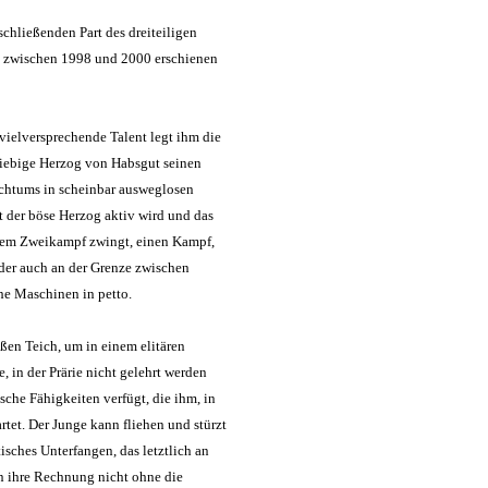
hließenden Part des dreiteiligen
al zwischen 1998 und 2000 erschienen
elversprechende Talent legt ihm die
riebige Herzog von Habsgut seinen
ichtums in scheinbar ausweglosen
ät der böse Herzog aktiv wird und das
inem Zweikampf zwingt, einen Kampf,
 der auch an der Grenze zwischen
che Maschinen in petto.
ßen Teich, um in einem elitären
 in der Prärie nicht gelehrt werden
sche Fähigkeiten verfügt, die ihm, in
tet. Der Junge kann fliehen und stürzt
ches Unterfangen, das letztlich an
n ihre Rechnung nicht ohne die