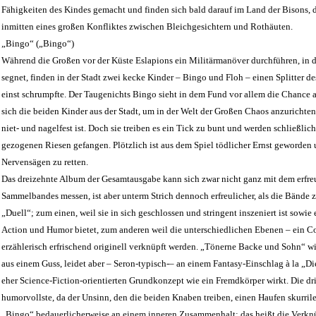
Fähigkeiten des Kindes gemacht und finden sich bald darauf im Land der Bisons, d
inmitten eines großen Konfliktes zwischen Bleichgesichtern und Rothäuten.
„Bingo“ („Bingo“)
Während die Großen vor der Küste Eslapions ein Militärmanöver durchführen, in de
segnet, finden in der Stadt zwei kecke Kinder – Bingo und Floh – einen Splitter 
einst schrumpfte. Der Taugenichts Bingo sieht in dem Fund vor allem die Chance au
sich die beiden Kinder aus der Stadt, um in der Welt der Großen Chaos anzurichten
niet- und nagelfest ist. Doch sie treiben es ein Tick zu bunt und werden schließli
gezogenen Riesen gefangen. Plötzlich ist aus dem Spiel tödlicher Ernst geworden 
Nervensägen zu retten.
Das dreizehnte Album der Gesamtausgabe kann sich zwar nicht ganz mit dem erfr
Sammelbandes messen, ist aber unterm Strich dennoch erfreulicher, als die Bände zuv
„Duell“; zum einen, weil sie in sich geschlossen und stringent inszeniert ist sowi
Action und Humor bietet, zum anderen weil die unterschiedlichen Ebenen – ein C
erzählerisch erfrischend originell verknüpft werden. „Tönerne Backe und Sohn“ wi
aus einem Guss, leidet aber – Seron-typisch-– an einem Fantasy-Einschlag à la „Di
eher Science-Fiction-orientierten Grundkonzept wie ein Fremdkörper wirkt. Die drit
humorvollste, da der Unsinn, den die beiden Knaben treiben, einen Haufen skurriler 
„Bingo“ bedauerlicherweise an einem inneren Zusammenhalt; das heißt die Ver