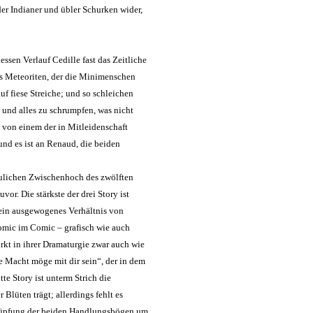
er Indianer und übler Schurken wider,
ssen Verlauf Cedille fast das Zeitliche
des Meteoriten, der die Minimenschen
f fiese Streiche; und so schleichen
 und alles zu schrumpfen, was nicht
ch von einem der in Mitleidenschaft
und es ist an Renaud, die beiden
eulichen Zwischenhoch des zwölften
or. Die stärkste der drei Story ist
e ein ausgewogenes Verhältnis von
omic im Comic – grafisch wie auch
rkt in ihrer Dramaturgie zwar auch wie
e Macht möge mit dir sein“, der in dem
te Story ist unterm Strich die
Blüten trägt; allerdings fehlt es
knüpfung der beiden Handlungsbögen um