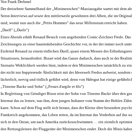
Von Frank Drehmel
Der dreizehnte Sammelband der „Minimenschen“-Maxiausgabe wartet mit dem absc
Seron-Interviews auf sowie den mittlerweile gewohnten drei Alben, die im Origin
sind, womit nun auch die „Petits Hommes“ das neue Millennium erreicht haben.
„Duell“ („Duels“)
Eines Abends erhält Renaud Besuch vom angehenden Comic-Zeichner Fredo. Das vi
Zeichnungen zu einer haarsträubenden Geschichte vor, in der der immer noch umt
Erzfeind Renaud zu einem tödlichen Duell, quasi einem Messen des Erfindungsre
Situationen, herausfordert. Bizarr wird das Ganze dadurch, dass auch in der Realit
Szenario Wirklichkeit werden lässt, indem er den Minimenschen tatsächlich zu e
der nicht nur frappierende Ähnlichkeit mit der Ideenwelt Fredos aufweist, sondern
lächerlich, nervig und tödlich geführt wird, denn von Habsgut hat einige gefährli
„Tönerne Backe und Sohn“ („Fesses d'argile et fils“)
In Begleitung von Grindiger Bison reist der Sohn von Tönerne Backe über den gro
Internat das zu lernen, was ihm, dem jungen Indianer vom Stamm der Hohlen Zähne,
kann. Schon auf dem Flug stellt sich heraus, dass der Kleine über besondere psychi
Frankreich angekommen, das Leben retten, da im Internat das Verderben auf ihn war
sich in den Ozean, um nach Amerika zurückzuschwimmen … ein ziemlich optimistis
den Rettungsleinen der Fluggeräte der Minimenschen endet. Doch die Minis habe