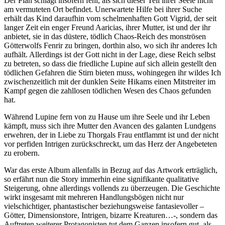
Der Plan schlägt insofern fehl, als sich dieser Teil ihrer Seele nicht
am vermuteten Ort befindet. Unerwartete Hilfe bei ihrer Suche
erhält das Kind daraufhin vom schelmenhaften Gott Vigrid, der seit
langer Zeit ein enger Freund Aaricias, ihrer Mutter, ist und der ihr
anbietet, sie in das düstere, tödlich Chaos-Reich des monströsen
Götterwolfs Fenrir zu bringen, dorthin also, wo sich ihr anderes Ich
aufhält. Allerdings ist der Gott nicht in der Lage, diese Reich selbst
zu betreten, so dass die friedliche Lupine auf sich allein gestellt den
tödlichen Gefahren die Stirn bieten muss, wohingegen ihr wildes Ich
zwischenzeitlich mit der dunklen Seite Hikams einen Mitstreiter im
Kampf gegen die zahllosen tödlichen Wesen des Chaos gefunden
hat.
Während Lupine fern von zu Hause um ihre Seele und ihr Leben
kämpft, muss sich ihre Mutter den Avancen des galanten Lundgens
erwehren, der in Liebe zu Thorgals Frau entflammt ist und der nicht
vor perfiden Intrigen zurückschreckt, um das Herz der Angebeteten
zu erobern.
War das erste Album allenfalls in Bezug auf das Artwork erträglich,
so erfährt nun die Story immerhin eine signifikante qualitative
Steigerung, ohne allerdings vollends zu überzeugen. Die Geschichte
wirkt insgesamt mit mehreren Handlungsbögen nicht nur
vielschichtiger, phantastischer beziehungsweise fantasievoller –
Götter, Dimensionstore, Intrigen, bizarre Kreaturen…-, sondern das
Auftreten weiterer Protagonisten tut dem Ganzen insofern gut, als