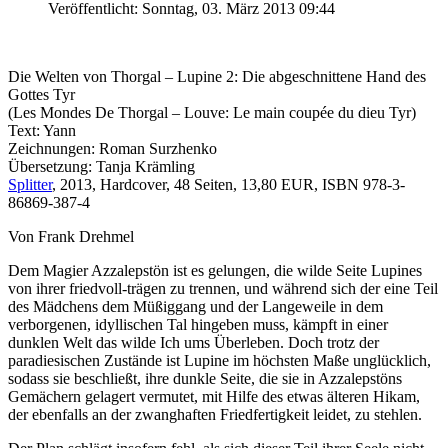
Veröffentlicht: Sonntag, 03. März 2013 09:44
Die Welten von Thorgal – Lupine 2: Die abgeschnittene Hand des
Gottes Tyr
(Les Mondes De Thorgal – Louve: Le main coupée du dieu Tyr)
Text: Yann
Zeichnungen: Roman Surzhenko
Übersetzung: Tanja Krämling
Splitter
, 2013, Hardcover, 48 Seiten, 13,80 EUR, ISBN 978-3-
86869-387-4
Von Frank Drehmel
Dem Magier Azzalepstön ist es gelungen, die wilde Seite Lupines
von ihrer friedvoll-trägen zu trennen, und während sich der eine Teil
des Mädchens dem Müßiggang und der Langeweile in dem
verborgenen, idyllischen Tal hingeben muss, kämpft in einer
dunklen Welt das wilde Ich ums Überleben. Doch trotz der
paradiesischen Zustände ist Lupine im höchsten Maße unglücklich,
sodass sie beschließt, ihre dunkle Seite, die sie in Azzalepstöns
Gemächern gelagert vermutet, mit Hilfe des etwas älteren Hikam,
der ebenfalls an der zwanghaften Friedfertigkeit leidet, zu stehlen.