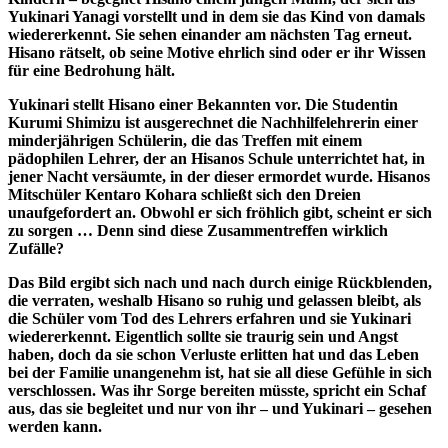
Yukinari Yanagi vorstellt und in dem sie das Kind von damals
wiedererkennt. Sie sehen einander am nächsten Tag erneut.
Hisano rätselt, ob seine Motive ehrlich sind oder er ihr Wissen
für eine Bedrohung hält.
Yukinari stellt Hisano einer Bekannten vor. Die Studentin
Kurumi Shimizu ist ausgerechnet die Nachhilfelehrerin einer
minderjährigen Schülerin, die das Treffen mit einem
pädophilen Lehrer, der an Hisanos Schule unterrichtet hat, in
jener Nacht versäumte, in der dieser ermordet wurde. Hisanos
Mitschüler Kentaro Kohara schließt sich den Dreien
unaufgefordert an. Obwohl er sich fröhlich gibt, scheint er sich
zu sorgen … Denn sind diese Zusammentreffen wirklich
Zufälle?
Das Bild ergibt sich nach und nach durch einige Rückblenden,
die verraten, weshalb Hisano so ruhig und gelassen bleibt, als
die Schüler vom Tod des Lehrers erfahren und sie Yukinari
wiedererkennt. Eigentlich sollte sie traurig sein und Angst
haben, doch da sie schon Verluste erlitten hat und das Leben
bei der Familie unangenehm ist, hat sie all diese Gefühle in sich
verschlossen. Was ihr Sorge bereiten müsste, spricht ein Schaf
aus, das sie begleitet und nur von ihr – und Yukinari – gesehen
werden kann.