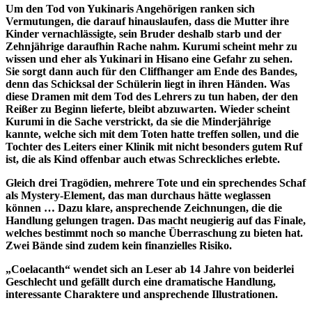
Um den Tod von Yukinaris Angehörigen ranken sich
Vermutungen, die darauf hinauslaufen, dass die Mutter ihre
Kinder vernachlässigte, sein Bruder deshalb starb und der
Zehnjährige daraufhin Rache nahm. Kurumi scheint mehr zu
wissen und eher als Yukinari in Hisano eine Gefahr zu sehen.
Sie sorgt dann auch für den Cliffhanger am Ende des Bandes,
denn das Schicksal der Schülerin liegt in ihren Händen. Was
diese Dramen mit dem Tod des Lehrers zu tun haben, der den
Reißer zu Beginn lieferte, bleibt abzuwarten. Wieder scheint
Kurumi in die Sache verstrickt, da sie die Minderjährige
kannte, welche sich mit dem Toten hatte treffen sollen, und die
Tochter des Leiters einer Klinik mit nicht besonders gutem Ruf
ist, die als Kind offenbar auch etwas Schreckliches erlebte.
Gleich drei Tragödien, mehrere Tote und ein sprechendes Schaf
als Mystery-Element, das man durchaus hätte weglassen
können … Dazu klare, ansprechende Zeichnungen, die die
Handlung gelungen tragen. Das macht neugierig auf das Finale,
welches bestimmt noch so manche Überraschung zu bieten hat.
Zwei Bände sind zudem kein finanzielles Risiko.
„Coelacanth“ wendet sich an Leser ab 14 Jahre von beiderlei
Geschlecht und gefällt durch eine dramatische Handlung,
interessante Charaktere und ansprechende Illustrationen.