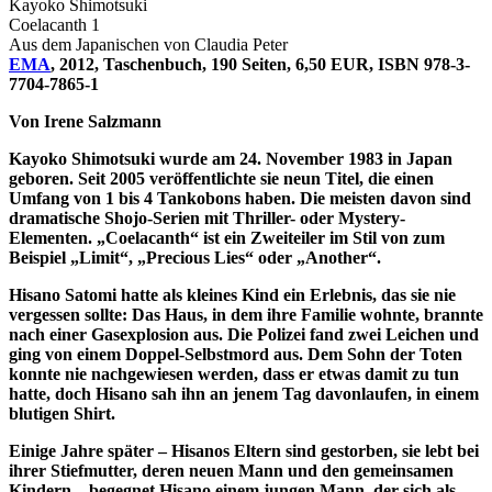
Kayoko Shimotsuki
Coelacanth 1
Aus dem Japanischen von Claudia Peter
EMA
, 2012, Taschenbuch, 190 Seiten, 6,50 EUR, ISBN 978-3-
7704-7865-1
Von Irene Salzmann
Kayoko Shimotsuki wurde am 24. November 1983 in Japan
geboren. Seit 2005 veröffentlichte sie neun Titel, die einen
Umfang von 1 bis 4 Tankobons haben. Die meisten davon sind
dramatische Shojo-Serien mit Thriller- oder Mystery-
Elementen. „Coelacanth“ ist ein Zweiteiler im Stil von zum
Beispiel „Limit“, „Precious Lies“ oder „Another“.
Hisano Satomi hatte als kleines Kind ein Erlebnis, das sie nie
vergessen sollte: Das Haus, in dem ihre Familie wohnte, brannte
nach einer Gasexplosion aus. Die Polizei fand zwei Leichen und
ging von einem Doppel-Selbstmord aus. Dem Sohn der Toten
konnte nie nachgewiesen werden, dass er etwas damit zu tun
hatte, doch Hisano sah ihn an jenem Tag davonlaufen, in einem
blutigen Shirt.
Einige Jahre später – Hisanos Eltern sind gestorben, sie lebt bei
ihrer Stiefmutter, deren neuen Mann und den gemeinsamen
Kindern – begegnet Hisano einem jungen Mann, der sich als