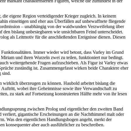
hr markant charakterisierten Figuren, welche die zumindest in der
, die eigene Region verteidigender Krieger zugleich. In keinem
ahin einseitigen und eher aus Überfällen auf unbewaffnete fliegende
stmordmission – unabhängig von der waidwunden Verzweifelung über
uf den bislang unbesiegbaren wie unsichtbaren Feind unterscheidet.
Prolog als Leitmotiv für die anschließenden Ereignisse dienen. Diesen
e Funktionalitäten. Immer wieder wird betont, dass Varley im Grund
Miriam und ihren Wurzeln zwei zu teilen, funktioniert nur bedingt.
se auch weitergehende Fragen aufzuschieben. Als Figur ist Varley etwas
 Sprüche zuständig ist. Zusammengefasst wirken beide Charaktere eher
 sind.
n wirklich überzeugen zu können. Haubold arbeitet bislang die
“ Auftritt, wobei ihre Geheimnisse sowie ihre Verwandtschaft zu
ten, zu stark auf Fortsetzung konstruierten Hälfte mehr von ihr lesen
Handlungssprung zwischen Prolog und eigentlicher den zweiten Band
d verliert, gigantische Erscheinungen an die Nachthimmel malt oder
form. Was den eigentlichen Handlungsbogen angeht, merkt der
len konsequenter aber auch ausführlicher zu beschreiben.