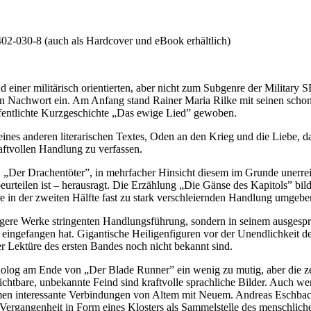
02-030-8 (auch als Hardcover und eBook erhältlich)
einer militärisch orientierten, aber nicht zum Subgenre der Military S
en Nachwort ein. Am Anfang stand Rainer Maria Rilke mit seinen scho
entlichte Kurzgeschichte „Das ewige Lied” gewoben.
ines anderen literarischen Textes, Oden an den Krieg und die Liebe, d
aftvollen Handlung zu verfassen.
s, „Der Drachentöter”, in mehrfacher Hinsicht diesem im Grunde uner
eurteilen ist – herausragt. Die Erzählung „Die Gänse des Kapitols” bi
re in der zweiten Hälfte fast zu stark verschleiernden Handlung umgebe
gere Werke stringenten Handlungsführung, sondern in seinem ausgesproch
eingefangen hat. Gigantische Heiligenfiguren vor der Unendlichkeit d
r Lektüre des ersten Bandes noch nicht bekannt sind.
log am Ende von „Der Blade Runner” ein wenig zu mutig, aber die zers
ichtbare, unbekannte Feind sind kraftvolle sprachliche Bilder. Auch we
ommen interessante Verbindungen von Altem mit Neuem. Andreas Eschb
e Vergangenheit in Form eines Klosters als Sammelstelle des menschlic