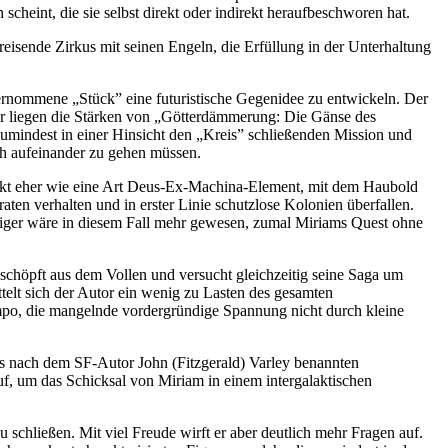
cheint, die sie selbst direkt oder indirekt heraufbeschworen hat.
reisende Zirkus mit seinen Engeln, die Erfüllung in der Unterhaltung
übernommene „Stück” eine futuristische Gegenidee zu entwickeln. Der
ier liegen die Stärken von „Götterdämmerung: Die Gänse des
zumindest in einer Hinsicht den „Kreis” schließenden Mission und
ch aufeinander zu gehen müssen.
irkt eher wie eine Art Deus-Ex-Machina-Element, mit dem Haubold
aten verhalten und in erster Linie schutzlose Kolonien überfallen.
eniger wäre in diesem Fall mehr gewesen, zumal Miriams Quest ohne
schöpft aus dem Vollen und versucht gleichzeitig seine Saga um
elt sich der Autor ein wenig zu Lasten des gesamten
mpo, die mangelnde vordergründige Spannung nicht durch kleine
es nach dem SF-Autor John (Fitzgerald) Varley benannten
 auf, um das Schicksal von Miriam in einem intergalaktischen
schließen. Mit viel Freude wirft er aber deutlich mehr Fragen auf.