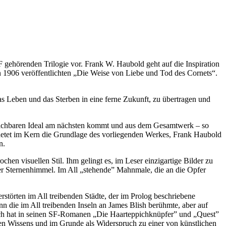
F gehörenden Trilogie vor. Frank W. Haubold geht auf die Inspiration
n 1906 veröffentlichten „Die Weise von Liebe und Tod des Cornets“.
as Leben und das Sterben in eine ferne Zukunft, zu übertragen und
reichbaren Ideal am nächsten kommt und aus dem Gesamtwerk – so
ldetet im Kern die Grundlage des vorliegenden Werkes, Frank Haubold
n.
en visuellen Stil. Ihm gelingt es, im Leser einzigartige Bilder zu
er Sternenhimmel. Im All „stehende” Mahnmale, die an die Opfer
törten im All treibenden Städte, der im Prolog beschriebene
nn die im All treibenden Inseln an James Blish berühmte, aber auf
ach hat in seinen SF-Romanen „Die Haarteppichknüpfer” und „Quest”
hen Wissens und im Grunde als Widerspruch zu einer von künstlichen