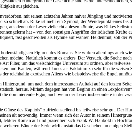
talteten Hintergrund der Geschichte sind es die unterschiedlichen, se
ltigkeit ausgleichen.
nverdorben, mit seinen achtzehn Jahren naiver Jüngling und motivierter
 so schnell ab. Rilke ist mehr ein Symbol, der Wendepunkt eines bis d
gen, aus denen der Leser vielleicht ablesen könnte, was Rilkes Selb
 kennengelernt hat – von den sonstigen Angriffen der irdischen Kräfte a
 antiquiert, fast geschwollen als Hymne auf wahren Heldenmut, soll der 
ie bodenständigsten Figuren des Romans. Sie wirken allerdings auch wi
ngehen möchte. Natürlich kommt es anders. Der Versuch, die Suche nach 
ine Art Filter, um das vielschichtige Universum zu ordnen, aber teilwei
 Ecken und Kanten, während James als Faktotum zu sehr für die weisen
er reichhaltig exotischen Aliens wie beispielsweise die Engel unnötig
 Hintergrund, um nach dem interessanten Auftakt auf den letzten Seite
 statisch, heraus. Miriam dagegen hat von Beginn an einen „explosiven
st die dominierende Figur, auch wenn der Leser insbesondere in der zwei
ie Gänse des Kapitols“ zufriedenstellend bis teilweise sehr gut. Der 
cheinen alt notwendig. Immer wenn sich der Autor in seinem Hintergrun
nkt, lebtder Roman auf und präsentiert sich Frank W. Haubold in Hoch
e weiteren Bände der Serie wirft anstatt das Geschehen an einigen Stel