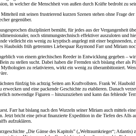
on, in welcher die Menschheit von außen durch Kräfte bedroht zu sein s
ittelteil mit seinen frustrierend kurzen Szenen stehen ohne Frage der 
techer gegenüber.
 ausgesprochen diszipliniert bemüht, für jedes aus der Vergangenheit 
eidimensionaler, noch stimmungstechnisch effektiver auszuloten und h
de vielleicht ein wenig zu kryptisch angelegt mit einer beginnenden, 
ches Haubolds früh getrenntes Liebespaar Raymond Farr und Miriam no
angeblich von einem griechischen Reeder in Entwicklung gegeben – w
in zu stellen sucht. Dabei haben die Fremden sich bislang eher als Pir
 Mythologien zu relativieren, wirkt ein wenig zu überambitioniert. W
wäre.
hsten fünfzig bis achtzig Seiten am Kraftvollsten. Frank W. Haubold 
erwecken und eine packende Geschichte zu etablieren. Danach verzett
herlich notwendige Figuren – hinzuzuziehen und kann das fehlende Te
t. Farr hat bislang nach den Wurzeln seiner Miriam auch mittels ein
n. Jetzt bricht eine privat finanzierte Expedition in die Tiefen des Alls
ffs aufzuklären.
geschichte „Die Gänse des Kapitols” („Weltraumkrieger“; Atlantis) zu 