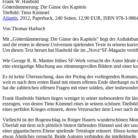
Frank W. Haubold
Götterdämmerung: Die Gänse des Kapitols
Titelbild: Timo Kümmel
Atlantis
, 2012, Paperback, 240 Seiten, 12,90 EUR, ISBN 978-3-9864
Von Thomas Harbach
Mit „Götterdämmerung: Die Gänse des Kapitols” liegt der Auftaktband 
und die ersten in diesem Universum spielenden Texte in seinem kurz
Um diesen Text herum hat Haubold die im „Nova“SF-Magazin veröff
Wie George R. R. Martins frühes SF-Werk versucht der Autor Ideale e
eine einzigartige Mischung aus stimmungsvollen Bildern und einer kr
Es ist keine Überraschung, dass der Prolog des vorliegenden Roman
weit es nach dem ersten Band mit einem offenen Ende überhaupt zu b
hat die zahlreichen offenen Fragen mit einer soliden, aber insbesonde
Frank Haubolds Stärken liegen weniger in seiner insbesondere für län
erzeugen, von denen Timo Kümmel eines in seinem schönen Titelbild 
eines perfiden Krieges erinnern, deren Verursacher dem Leser nach de
Vielleicht ist der Bogenschlag zu Rutger Hauers wunderschönen Mono
Überfall mit dem sich plötzlich blutrot färbenden Himmel und der uns
einer gigantischeren Ebene spielende Tetralogie erinnert. Hinzu k
etwas Ähnliches versucht. Beide Autoren verbinden die intellektuell