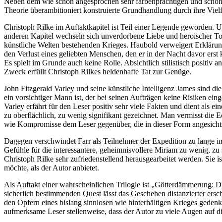
Neben dem wie schon angesprochen sehr farbenprächtigen und schön ges
Theorie überambitioniert konstruierte Grundhandlung durch ihre Vielfä
Christoph Rilke im Auftaktkapitel ist Teil einer Legende geworden. U
anderen Kapitel wechseln sich unverdorbene Liebe und heroischer Tod
künstliche Welten bestehenden Krieges. Haubold verweigert Erklärun
den Verlust eines geliebten Menschen, den er in der Nacht davor erst
Es spielt im Grunde auch keine Rolle. Absichtlich stilistisch positiv
Zweck erfüllt Christoph Rilkes heldenhafte Tat zur Genüge.
John Fitzgerald Varley und seine künstliche Intelligenz James sind d
ein vorsichtiger Mann ist, der bei seinen Aufträgen keine Risiken ei
Varley erfährt für den Leser positiv sehr viele Fakten und dient als e
zu oberflächlich, zu wenig signifikant gezeichnet. Man vermisst die
wie Kompromisse dem Leser gegenüber, die in dieser Form angesichts d
Dagegen verschwindet Farr als Teilnehmer der Expedition zu lange im
Gefühle für die interessantere, geheimnisvollere Miriam zu wenig, zu
Christoph Rilke sehr zufriedenstellend herausgearbeitet werden. Sie i
möchte, als der Autor anbietet.
Als Auftakt einer wahrscheinlichen Trilogie ist „Götterdämmerung: D
sicherlich bestimmenden Quest lässt das Geschehen distanzierter ers
den Opfern eines bislang sinnlosen wie hinterhältigen Krieges gede
aufmerksame Leser stellenweise, dass der Autor zu viele Augen auf di