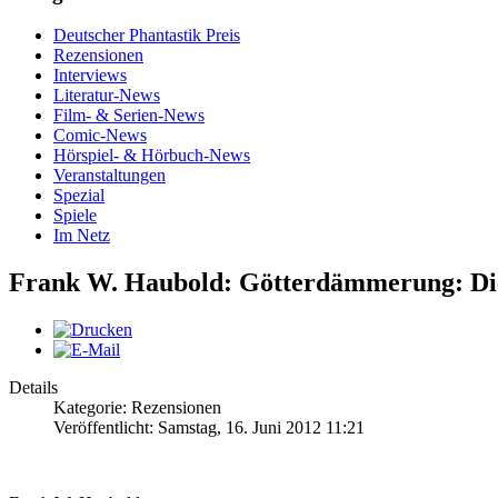
Deutscher Phantastik Preis
Rezensionen
Interviews
Literatur-News
Film- & Serien-News
Comic-News
Hörspiel- & Hörbuch-News
Veranstaltungen
Spezial
Spiele
Im Netz
Frank W. Haubold: Götterdämmerung: Die
Details
Kategorie: Rezensionen
Veröffentlicht: Samstag, 16. Juni 2012 11:21