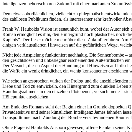
Intelligenzen beherrschbaren Zukunft mit einer markanten Zukunftsvisi
Dem etwas oberflächlichen, vielleicht zu phlegmatisch entwickelnden M
des zahllosen Publikums finden, als interessanter sehr kraftvoller Abs
Frank W. Haubolds Vision ist erstaunlich bunt, wobei der Autor sich
Roman ermöglicht es ihm, den Hintergrund noch plastischer, noch dr
Kapitols”. Der Leser möchte mehr über diese Zukunft erfahren. Am En
einigen verklausulierten Hinweisen auf die gefährlichen Wege, wel
Nicht jede Anspielung funktioniert nachhaltig. Die Sonnenbombe – 
den gesichtslosen und unbesiegbar erscheinenden Außerirdischen ein Be
Der Versuch, diesen Aspekt der Handlung mit Hinweisen auf irdische
die Waffe ein wenig dringlicher, ein wenig konsequenter erschienen 
Wie schon angesprochen wirken der Prolog und die anschließenden näc
Liebe und Tod zu entwickeln, den Hintergrund zum dunklen Leben zu 
Handlungsrahmens in den einzelnen Plotebenen, versucht neue – sic
Höhepunkte ausgleichen.
Am Ende des Romans steht der Beginn einer im Grunde doppelten Ques
Privatdetektivs und seiner künstlichen Intelligenz James fahnden lasse
Transporttunnel nach Zündung der Bombe verschwundenen Raumschi
Ohne Frage ist Haubolds Ansporn gewesen, offene Flanken seiner Kurz