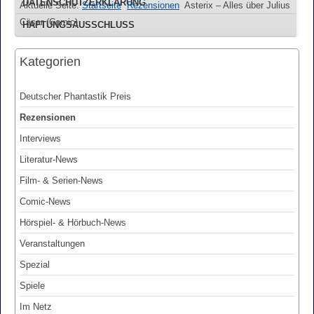
DATENSCHUTZERKLÄRUNG
Aktuelle Seite:
Startseite
Rezensionen
Asterix – Alles über Julius
Cäsar (Comic)
HAFTUNGSAUSSCHLUSS
Kategorien
Deutscher Phantastik Preis
Rezensionen
Interviews
Literatur-News
Film- & Serien-News
Comic-News
Hörspiel- & Hörbuch-News
Veranstaltungen
Spezial
Spiele
Im Netz