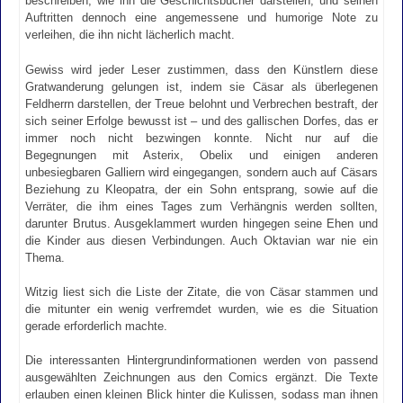
beschreiben, wie ihn die Geschichtsbücher darstellen, und seinen
Auftritten dennoch eine angemessene und humorige Note zu
verleihen, die ihn nicht lächerlich macht.
Gewiss wird jeder Leser zustimmen, dass den Künstlern diese
Gratwanderung gelungen ist, indem sie Cäsar als überlegenen
Feldherrn darstellen, der Treue belohnt und Verbrechen bestraft, der
sich seiner Erfolge bewusst ist – und des gallischen Dorfes, das er
immer noch nicht bezwingen konnte. Nicht nur auf die
Begegnungen mit Asterix, Obelix und einigen anderen
unbesiegbaren Galliern wird eingegangen, sondern auch auf Cäsars
Beziehung zu Kleopatra, der ein Sohn entsprang, sowie auf die
Verräter, die ihm eines Tages zum Verhängnis werden sollten,
darunter Brutus. Ausgeklammert wurden hingegen seine Ehen und
die Kinder aus diesen Verbindungen. Auch Oktavian war nie ein
Thema.
Witzig liest sich die Liste der Zitate, die von Cäsar stammen und
die mitunter ein wenig verfremdet wurden, wie es die Situation
gerade erforderlich machte.
Die interessanten Hintergrundinformationen werden von passend
ausgewählten Zeichnungen aus den Comics ergänzt. Die Texte
erlauben einen kleinen Blick hinter die Kulissen, sodass man ihnen