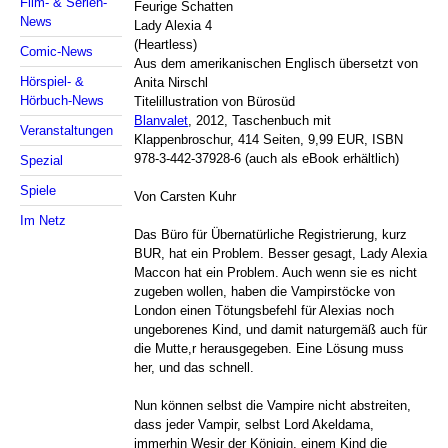
Film- & Serien-
Feurige Schatten
News
Lady Alexia 4
(Heartless)
Comic-News
Aus dem amerikanischen Englisch übersetzt von
Hörspiel- &
Anita Nirschl
Hörbuch-News
Titelillustration von Bürosüd
Blanvalet
, 2012, Taschenbuch mit
Veranstaltungen
Klappenbroschur, 414 Seiten, 9,99 EUR, ISBN
978-3-442-37928-6 (auch als eBook erhältlich)
Spezial
Spiele
Von Carsten Kuhr
Im Netz
Das Büro für Übernatürliche Registrierung, kurz
BUR, hat ein Problem. Besser gesagt, Lady Alexia
Maccon hat ein Problem. Auch wenn sie es nicht
zugeben wollen, haben die Vampirstöcke von
London einen Tötungsbefehl für Alexias noch
ungeborenes Kind, und damit naturgemäß auch für
die Mutte,r herausgegeben. Eine Lösung muss
her, und das schnell.
Nun können selbst die Vampire nicht abstreiten,
dass jeder Vampir, selbst Lord Akeldama,
immerhin Wesir der Königin, einem Kind die