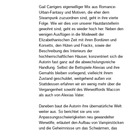
Gail Carrigers eigenwilliger Mix aus Romance-
Urban-Fantasy und Motiven, die eher dem
Steampunk zuzuordnen sind, geht in ihre vierte
Folge. Wie wir dies von unserer Hautdarstellerin
gewohnt sind, geht es wieder hoch her. Neben den
wenigen Ausflügen in die Modewelt der
Elizabethanischen Zeit mit ihren Bordüren und
Korsetts, den Hüten und Fracks, sowie der
Beschreibung des Interieurs der
hochherrschaftlichen Häuser, konzentriert sich die
Autorin fast ganz auf die abwechslungsreiche
Handlung. Selbst die Bettspiele Alexias und ihre
Gemahls bleiben vorliegend, vielleicht ihrem
Zustand geschuldet, weitgehend außen vor.
Stattdessen erfahren wir ein wenig mehr über die
Vergangenheit sowohl des Werwolflords Maccon
als auch von Alexias Vater.
Daneben baut die Autorin ihre übernatürliche Welt
weiter aus. So berichtet sie uns von
Anpassungsschwierigkeiten neu gewandelter
Werwölfe, erläutert den Aufbau von Vampirstöcken
und die Geheimnisse um das Schwärmen, das