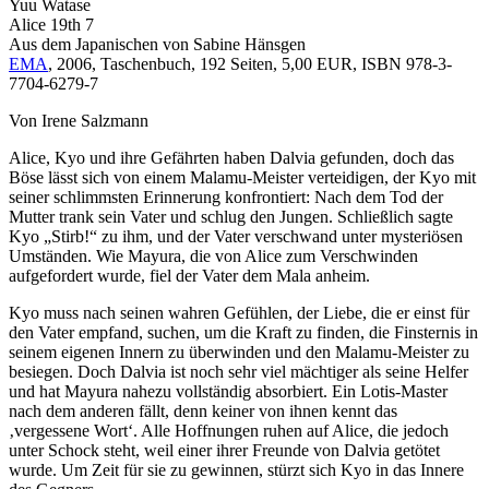
Yuu Watase
Alice 19th 7
Aus dem Japanischen von Sabine Hänsgen
EMA
, 2006, Taschenbuch, 192 Seiten, 5,00 EUR, ISBN 978-3-
7704-6279-7
Von Irene Salzmann
Alice, Kyo und ihre Gefährten haben Dalvia gefunden, doch das
Böse lässt sich von einem Malamu-Meister verteidigen, der Kyo mit
seiner schlimmsten Erinnerung konfrontiert: Nach dem Tod der
Mutter trank sein Vater und schlug den Jungen. Schließlich sagte
Kyo „Stirb!“ zu ihm, und der Vater verschwand unter mysteriösen
Umständen. Wie Mayura, die von Alice zum Verschwinden
aufgefordert wurde, fiel der Vater dem Mala anheim.
Kyo muss nach seinen wahren Gefühlen, der Liebe, die er einst für
den Vater empfand, suchen, um die Kraft zu finden, die Finsternis in
seinem eigenen Innern zu überwinden und den Malamu-Meister zu
besiegen. Doch Dalvia ist noch sehr viel mächtiger als seine Helfer
und hat Mayura nahezu vollständig absorbiert. Ein Lotis-Master
nach dem anderen fällt, denn keiner von ihnen kennt das
‚vergessene Wort‘. Alle Hoffnungen ruhen auf Alice, die jedoch
unter Schock steht, weil einer ihrer Freunde von Dalvia getötet
wurde. Um Zeit für sie zu gewinnen, stürzt sich Kyo in das Innere