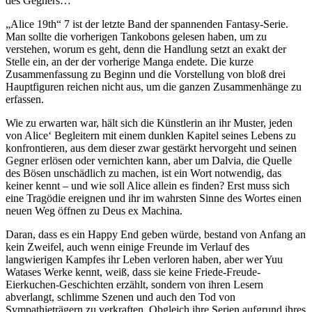
des Gegners…
„Alice 19th“ 7 ist der letzte Band der spannenden Fantasy-Serie.
Man sollte die vorherigen Tankobons gelesen haben, um zu
verstehen, worum es geht, denn die Handlung setzt an exakt der
Stelle ein, an der der vorherige Manga endete. Die kurze
Zusammenfassung zu Beginn und die Vorstellung von bloß drei
Hauptfiguren reichen nicht aus, um die ganzen Zusammenhänge zu
erfassen.
Wie zu erwarten war, hält sich die Künstlerin an ihr Muster, jeden
von Alice‘ Begleitern mit einem dunklen Kapitel seines Lebens zu
konfrontieren, aus dem dieser zwar gestärkt hervorgeht und seinen
Gegner erlösen oder vernichten kann, aber um Dalvia, die Quelle
des Bösen unschädlich zu machen, ist ein Wort notwendig, das
keiner kennt – und wie soll Alice allein es finden? Erst muss sich
eine Tragödie ereignen und ihr im wahrsten Sinne des Wortes einen
neuen Weg öffnen zu Deus ex Machina.
Daran, dass es ein Happy End geben würde, bestand von Anfang an
kein Zweifel, auch wenn einige Freunde im Verlauf des
langwierigen Kampfes ihr Leben verloren haben, aber wer Yuu
Watases Werke kennt, weiß, dass sie keine Friede-Freude-
Eierkuchen-Geschichten erzählt, sondern von ihren Lesern
abverlangt, schlimme Szenen und auch den Tod von
Sympathieträgern zu verkraften. Obgleich ihre Serien aufgrund ihres