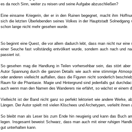
es da noch Sinn, weiter zu reisen und seine Aufgabe abzuschließen?
Eine einsame Kriegerin, der er in den Ruinen begegnet, macht ihm Hoffnu
sich die letzten Überlebenden seines Volkes in der Hauptstadt Solnedgang
schon lange nicht mehr gesehen wurde.
So beginnt eine Quest, die vor allem dadurch lebt, dass man nicht nur eine 
einer Seuche fast vollständig entvölkert wurde, sondern auch nach und na
passiert ist.
So gesehen mag die Handlung in Teilen vorhersehbar sein, das stört aber i
Autor Spannung durch die ganzen Details wie auch eine stimmige Atmos
oder anderen vielleicht auffallen, dass die Figuren nicht sonderlich beschrie
Raum für die Phantasie. Magie und Hintergrund sind jedenfalls gut durchda
auch wenn man den Namen des Wanderers nie erfährt, so wächst er einem d
Vielleicht ist der Band nicht ganz so perfekt lektoriert wie andere Werke, 
Längen. Der Autor spielt mit vielen Klischees und Archetypen, verleiht ihnen
So bleibt man als Leser bis zum Ende hin neugierig und kann das Buch a
legen. Insgesamt beweist Schwarz, dass man auch mit einer ruhigen Handlu
gut unterhalten kann.