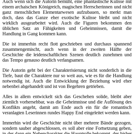
Auch wenn sich die Autorin bemüht, eine phantastische Kulisse mit
einem archaischen Königreich, magischen Herrscherinnen und nicht
ganz menschlichen Elementarwesen aufzubauen, so merkt man
doch, dass das Ganze eher exotische Kulisse bleibt und nicht
wirklich ausgearbeitet wird. Auch die Figuren bekommen den
üblichen Satz an Fähigkeiten und Geheimnissen, damit die
Handlung in Gang kommen kann.
Die ist immerhin recht flott geschrieben und durchaus spannend
zusammengemischt, auch wenn in der zweiten Hälfte der
Geschichte die leidenschaftlichen Szenen deutlich zunehmen und
das Tempo genauso deutlich verlangsamen.
Die Autorin geht bei der Charakterisierung nicht sonderlich in die
Tiefe, baut die Charaktere nur so weit aus, wie es für die Handlung
notwendig ist. Auch die Entwicklung der Beziehung wird eher
nebenbei abgehandelt und ist von Begehren getrieben.
Alles in allem entwickelt sich das Geschehen solide, bleibt aber
ziemlich vorhersehbar, was die Geheimnisse und die Auflösung des
Konflikts angeht, damit am Ende auch ein für die romantisch
veranlagten Leserinnen rundes Happy End eingeleitet werden kann.
Immerhin wird die Geschichte nicht über mehrere Bände gezogen,
sondern sauber abgeschlossen, es soll aber eine Fortsetzung geben,
in der dann ein Nebencharakter die Hauptrolle bekommt, der bisher