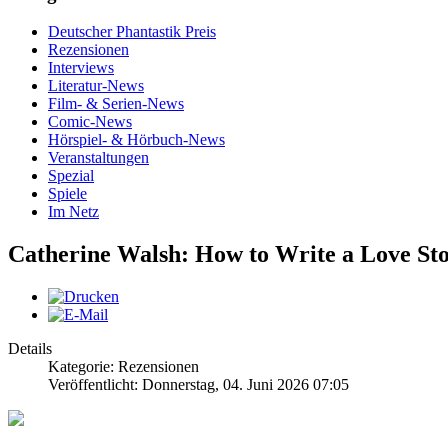
Deutscher Phantastik Preis
Rezensionen
Interviews
Literatur-News
Film- & Serien-News
Comic-News
Hörspiel- & Hörbuch-News
Veranstaltungen
Spezial
Spiele
Im Netz
Catherine Walsh: How to Write a Love St
Details
Kategorie: Rezensionen
Veröffentlicht: Donnerstag, 04. Juni 2026 07:05