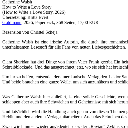
Catherine Walsh
How to Write a Love Story
(How to Write a Love Story, 2026)
Übersetzung: Britta Evert
Goldmann
, 2026, Paperback, 368 Seiten, 17,00 EUR
Rezension von Christel Scheja
Catherine Walsh ist eine irische Autorin, die durch ihre roman
unterhaltsamen Lesestoff für alle Fans von netten Liebesgeschichten.
Ciara Sheridan hat drei Dinge von ihrem Vater Frank geerbt. Ein hei
Schreibblockade. Und das ausgerechnet jetzt, wo sie sich hat breitsc
Um ihr zu helfen, entsendet der amerikanische Verlag den Lektor Sam 
Und beide brauchen eine ganze Weile. um sich anzunähern und schlie
Was Catherine Walsh hier abliefert, ist eine solide Geschichte, we
schleppen aber auch ihre Schwächen und Geheimnisse mit sich herum, 
Und tatsächlich wird die Handlung auch genau von diesen Themen ge
Heldin und den anderen Verlagsmitarbeitern. Auch das Schreiben des
Zwar wird immer wieder angedeutet, dass der „Ravian“-Zyklus so erf