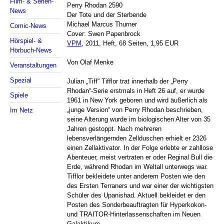
Film- & Serien-
Perry Rhodan 2590
News
Der Tote und der Sterbende
Michael Marcus Thurner
Comic-News
Cover: Swen Papenbrock
Hörspiel- &
VPM
, 2011, Heft, 68 Seiten, 1,95 EUR
Hörbuch-News
Von Olaf Menke
Veranstaltungen
Spezial
Julian „Tiff“ Tifflor trat innerhalb der „Perry
Rhodan“-Serie erstmals in Heft 26 auf, er wurde
Spiele
1961 in New York geboren und wird äußerlich als
„junge Version“ von Perry Rhodan beschrieben,
Im Netz
seine Alterung wurde im biologischen Alter von 35
Jahren gestoppt. Nach mehreren
lebensverlängernden Zellduschen erhielt er 2326
einen Zellaktivator. In der Folge erlebte er zahllose
Abenteuer, meist vertraten er oder Reginal Bull die
Erde, während Rhodan im Weltall unterwegs war.
Tifflor bekleidete unter anderem Posten wie den
des Ersten Terraners und war einer der wichtigsten
Schüler des Upanishad. Aktuell bekleidet er den
Posten des Sonderbeauftragten für Hyperkokon-
und TRAITOR-Hinterlassenschaften im Neuen
Galaktikum.