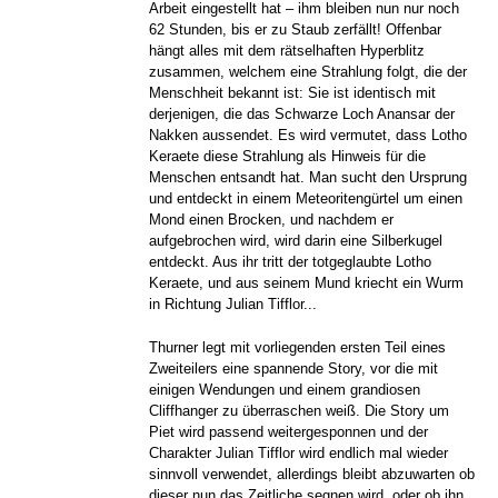
Arbeit eingestellt hat – ihm bleiben nun nur noch
62 Stunden, bis er zu Staub zerfällt! Offenbar
hängt alles mit dem rätselhaften Hyperblitz
zusammen, welchem eine Strahlung folgt, die der
Menschheit bekannt ist: Sie ist identisch mit
derjenigen, die das Schwarze Loch Anansar der
Nakken aussendet. Es wird vermutet, dass Lotho
Keraete diese Strahlung als Hinweis für die
Menschen entsandt hat. Man sucht den Ursprung
und entdeckt in einem Meteoritengürtel um einen
Mond einen Brocken, und nachdem er
aufgebrochen wird, wird darin eine Silberkugel
entdeckt. Aus ihr tritt der totgeglaubte Lotho
Keraete, und aus seinem Mund kriecht ein Wurm
in Richtung Julian Tifflor...
Thurner legt mit vorliegenden ersten Teil eines
Zweiteilers eine spannende Story, vor die mit
einigen Wendungen und einem grandiosen
Cliffhanger zu überraschen weiß. Die Story um
Piet wird passend weitergesponnen und der
Charakter Julian Tifflor wird endlich mal wieder
sinnvoll verwendet, allerdings bleibt abzuwarten ob
dieser nun das Zeitliche segnen wird, oder ob ihn