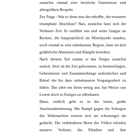
zunächst einmal eine herzliche Gratulation und
allergrößten Respekt.
Zur Frage - War es denn nun der erhoffte, der erwartete
triumphale Abschluss? Nun, zunächst lässt sich der
Verfasser Zeit. Er entführt uns und seine Gruppe an
Recken, die hauptsächlich im Mittelpunkt standen,
noch einmal in eine unbekannte Region, lässt sie dort
gefährliche Abenteuer und Kämpfe bestehen.
Nach diesem Teil nimmt er das Tempo zunächst
zurück. Jetzt ist die Zeit gekommen, zu beratschlagen,
Geheimnisse und Zusammenhänge aufzudecken und
Rätsel der bis dato unbekannten Vergangenheit zu
lüften. Das ufert ein klein wenig aus, hat Weitze uns
Lesern doch so Einiges zu offenbaren.
Dann, endlich geht es in die letzte, große
Auseinandersetzung. Der Kampf gegen die Schergen
des Widersachers erweist sich als schwieriger als
gedacht. Die verbündeten Heere der Völker erleiden
massive Verluste, die Paladine und ihre