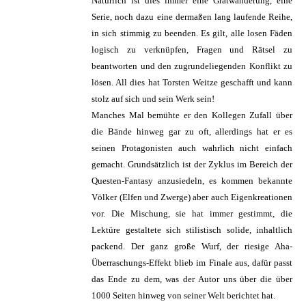
Natürlich ist dies immer eine Gratwanderung, eine
Serie, noch dazu eine dermaßen lang laufende Reihe,
in sich stimmig zu beenden. Es gilt, alle losen Fäden
logisch zu verknüpfen, Fragen und Rätsel zu
beantworten und den zugrundeliegenden Konflikt zu
lösen. All dies hat Torsten Weitze geschafft und kann
stolz auf sich und sein Werk sein!
Manches Mal bemühte er den Kollegen Zufall über
die Bände hinweg gar zu oft, allerdings hat er es
seinen Protagonisten auch wahrlich nicht einfach
gemacht. Grundsätzlich ist der Zyklus im Bereich der
Questen-Fantasy anzusiedeln, es kommen bekannte
Völker (Elfen und Zwerge) aber auch Eigenkreationen
vor. Die Mischung, sie hat immer gestimmt, die
Lektüre gestaltete sich stilistisch solide, inhaltlich
packend. Der ganz große Wurf, der riesige Aha-
Überraschungs-Effekt blieb im Finale aus, dafür passt
das Ende zu dem, was der Autor uns über die über
1000 Seiten hinweg von seiner Welt berichtet hat.