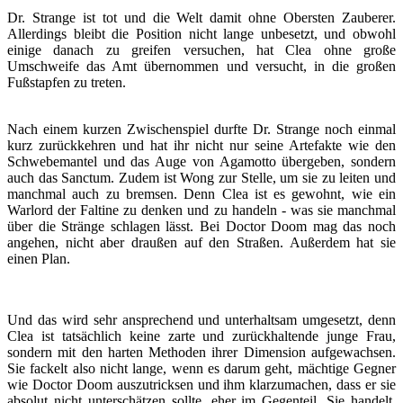
Dr. Strange ist tot und die Welt damit ohne Obersten Zauberer.
Allerdings bleibt die Position nicht lange unbesetzt, und obwohl
einige danach zu greifen versuchen, hat Clea ohne große
Umschweife das Amt übernommen und versucht, in die großen
Fußstapfen zu treten.
Nach einem kurzen Zwischenspiel durfte Dr. Strange noch einmal
kurz zurückkehren und hat ihr nicht nur seine Artefakte wie den
Schwebemantel und das Auge von Agamotto übergeben, sondern
auch das Sanctum. Zudem ist Wong zur Stelle, um sie zu leiten und
manchmal auch zu bremsen. Denn Clea ist es gewohnt, wie ein
Warlord der Faltine zu denken und zu handeln - was sie manchmal
über die Stränge schlagen lässt. Bei Doctor Doom mag das noch
angehen, nicht aber draußen auf den Straßen. Außerdem hat sie
einen Plan.
Und das wird sehr ansprechend und unterhaltsam umgesetzt, denn
Clea ist tatsächlich keine zarte und zurückhaltende junge Frau,
sondern mit den harten Methoden ihrer Dimension aufgewachsen.
Sie fackelt also nicht lange, wenn es darum geht, mächtige Gegner
wie Doctor Doom auszutricksen und ihm klarzumachen, dass er sie
absolut nicht unterschätzen sollte, eher im Gegenteil. Sie handelt,