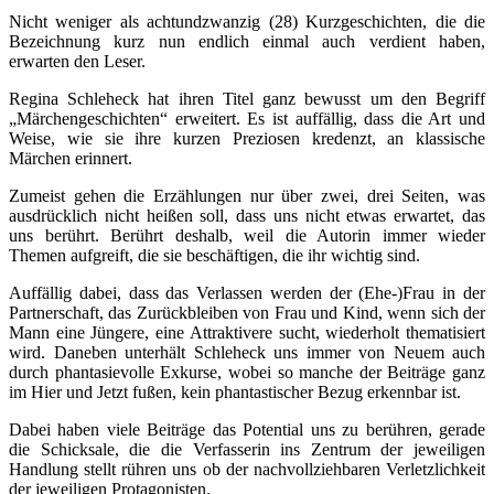
Nicht weniger als achtundzwanzig (28) Kurzgeschichten, die die
Bezeichnung kurz nun endlich einmal auch verdient haben,
erwarten den Leser.
Regina Schleheck hat ihren Titel ganz bewusst um den Begriff
„Märchengeschichten“ erweitert. Es ist auffällig, dass die Art und
Weise, wie sie ihre kurzen Preziosen kredenzt, an klassische
Märchen erinnert.
Zumeist gehen die Erzählungen nur über zwei, drei Seiten, was
ausdrücklich nicht heißen soll, dass uns nicht etwas erwartet, das
uns berührt. Berührt deshalb, weil die Autorin immer wieder
Themen aufgreift, die sie beschäftigen, die ihr wichtig sind.
Auffällig dabei, dass das Verlassen werden der (Ehe-)Frau in der
Partnerschaft, das Zurückbleiben von Frau und Kind, wenn sich der
Mann eine Jüngere, eine Attraktivere sucht, wiederholt thematisiert
wird. Daneben unterhält Schleheck uns immer von Neuem auch
durch phantasievolle Exkurse, wobei so manche der Beiträge ganz
im Hier und Jetzt fußen, kein phantastischer Bezug erkennbar ist.
Dabei haben viele Beiträge das Potential uns zu berühren, gerade
die Schicksale, die die Verfasserin ins Zentrum der jeweiligen
Handlung stellt rühren uns ob der nachvollziehbaren Verletzlichkeit
der jeweiligen Protagonisten.