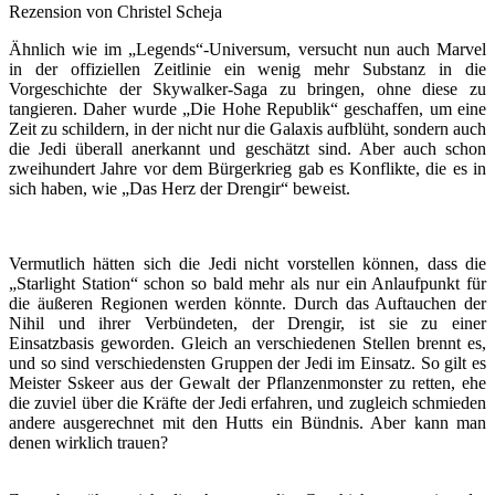
Rezension von Christel Scheja
Ähnlich wie im „Legends“-Universum, versucht nun auch Marvel
in der offiziellen Zeitlinie ein wenig mehr Substanz in die
Vorgeschichte der Skywalker-Saga zu bringen, ohne diese zu
tangieren. Daher wurde „Die Hohe Republik“ geschaffen, um eine
Zeit zu schildern, in der nicht nur die Galaxis aufblüht, sondern auch
die Jedi überall anerkannt und geschätzt sind. Aber auch schon
zweihundert Jahre vor dem Bürgerkrieg gab es Konflikte, die es in
sich haben, wie „Das Herz der Drengir“ beweist.
Vermutlich hätten sich die Jedi nicht vorstellen können, dass die
„Starlight Station“ schon so bald mehr als nur ein Anlaufpunkt für
die äußeren Regionen werden könnte. Durch das Auftauchen der
Nihil und ihrer Verbündeten, der Drengir, ist sie zu einer
Einsatzbasis geworden. Gleich an verschiedenen Stellen brennt es,
und so sind verschiedensten Gruppen der Jedi im Einsatz. So gilt es
Meister Sskeer aus der Gewalt der Pflanzenmonster zu retten, ehe
die zuviel über die Kräfte der Jedi erfahren, und zugleich schmieden
andere ausgerechnet mit den Hutts ein Bündnis. Aber kann man
denen wirklich trauen?