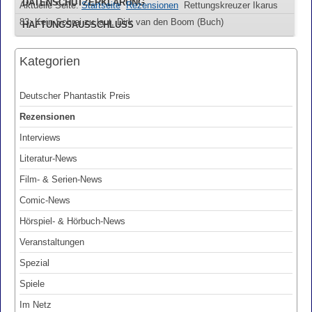
DATENSCHUTZERKLÄRUNG
Aktuelle Seite:
Startseite
Rezensionen
Rettungskreuzer Ikarus
83: Kein Schrei zu laut, Dirk van den Boom (Buch)
HAFTUNGSAUSSCHLUSS
Kategorien
Deutscher Phantastik Preis
Rezensionen
Interviews
Literatur-News
Film- & Serien-News
Comic-News
Hörspiel- & Hörbuch-News
Veranstaltungen
Spezial
Spiele
Im Netz