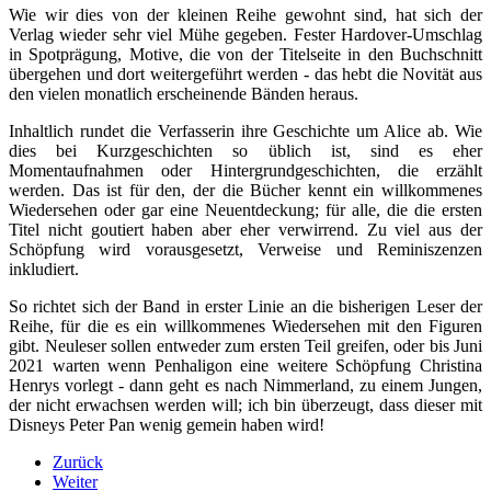
Wie wir dies von der kleinen Reihe gewohnt sind, hat sich der
Verlag wieder sehr viel Mühe gegeben. Fester Hardover-Umschlag
in Spotprägung, Motive, die von der Titelseite in den Buchschnitt
übergehen und dort weitergeführt werden - das hebt die Novität aus
den vielen monatlich erscheinende Bänden heraus.
Inhaltlich rundet die Verfasserin ihre Geschichte um Alice ab. Wie
dies bei Kurzgeschichten so üblich ist, sind es eher
Momentaufnahmen oder Hintergrundgeschichten, die erzählt
werden. Das ist für den, der die Bücher kennt ein willkommenes
Wiedersehen oder gar eine Neuentdeckung; für alle, die die ersten
Titel nicht goutiert haben aber eher verwirrend. Zu viel aus der
Schöpfung wird vorausgesetzt, Verweise und Reminiszenzen
inkludiert.
So richtet sich der Band in erster Linie an die bisherigen Leser der
Reihe, für die es ein willkommenes Wiedersehen mit den Figuren
gibt. Neuleser sollen entweder zum ersten Teil greifen, oder bis Juni
2021 warten wenn Penhaligon eine weitere Schöpfung Christina
Henrys vorlegt - dann geht es nach Nimmerland, zu einem Jungen,
der nicht erwachsen werden will; ich bin überzeugt, dass dieser mit
Disneys Peter Pan wenig gemein haben wird!
Zurück
Weiter