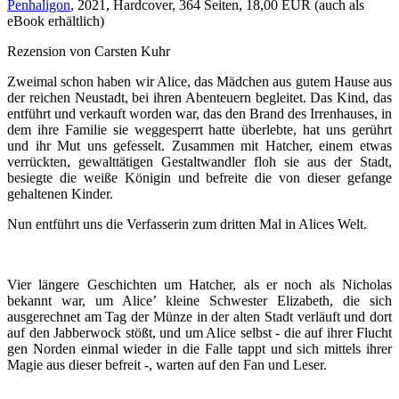
Penhaligon
, 2021, Hardcover, 364 Seiten, 18,00 EUR (auch als
eBook erhältlich)
Rezension von Carsten Kuhr
Zweimal schon haben wir Alice, das Mädchen aus gutem Hause aus
der reichen Neustadt, bei ihren Abenteuern begleitet. Das Kind, das
entführt und verkauft worden war, das den Brand des Irrenhauses, in
dem ihre Familie sie weggesperrt hatte überlebte, hat uns gerührt
und ihr Mut uns gefesselt. Zusammen mit Hatcher, einem etwas
verrückten, gewalttätigen Gestaltwandler floh sie aus der Stadt,
besiegte die weiße Königin und befreite die von dieser gefange
gehaltenen Kinder.
Nun entführt uns die Verfasserin zum dritten Mal in Alices Welt.
Vier längere Geschichten um Hatcher, als er noch als Nicholas
bekannt war, um Alice’ kleine Schwester Elizabeth, die sich
ausgerechnet am Tag der Münze in der alten Stadt verläuft und dort
auf den Jabberwock stößt, und um Alice selbst - die auf ihrer Flucht
gen Norden einmal wieder in die Falle tappt und sich mittels ihrer
Magie aus dieser befreit -, warten auf den Fan und Leser.