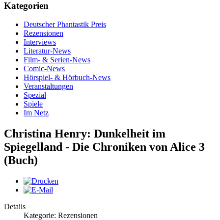
Kategorien
Deutscher Phantastik Preis
Rezensionen
Interviews
Literatur-News
Film- & Serien-News
Comic-News
Hörspiel- & Hörbuch-News
Veranstaltungen
Spezial
Spiele
Im Netz
Christina Henry: Dunkelheit im
Spiegelland - Die Chroniken von Alice 3
(Buch)
Details
Kategorie: Rezensionen