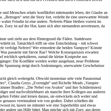
re und Menschen relativ konfliktfrei miteinander leben, der Glaube an
„Betrogen“ setzt die Story fort, verleiht ihr eine unerwartete Wende
 wahre Feindin ist eine andere. Neferets Pläne bleiben vorerst im
on. Zoey ist auf der Hut, kann sich aber niemandem anvertrauen, da
 inne und zieht aus dem Hintergrund die Fäden. Stattdessen
iebt ist. Tatsächlich trifft sie eine Entscheidung – mit schwer
iele verfolgt Neferet? Wer ermordete die beiden Vampyre? Könnte
n? Was passierte mit Stevie Rae? Welche Konsequenzen erwarten
f reichlich spekulieren, zumal die kleine Kostprobe aus
rgänger: Die Konflikte werden weiter ausgebaut, neue Probleme
die Spannung steigt durch Andeutungen, unerwartete Geschehnisse
s nicht gleich weitergeht. Obwohl momentan sehr viele Paranormal
aries“, Claudia Greys „Evernight“ und Richelle Meads „Vampire
immer Bradley: „Die Nebel von Avalon“ und ihre Schülerinnen)
ndiger und nachvollziehbarer als manche ihrer Kollegen aus anderen
ehen Fehler und lernen daraus, sie entwickeln sich weiter und
ie genauso vereinnahmt wie von großen. Dabei schießen die
wusst ist, lassen sie mitunter wie eine Superheldin und etwas
er andere um Hilfe bittet. Man möchte sich mit Zoey, aus deren