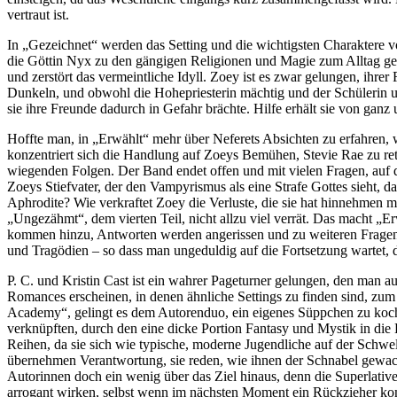
vertraut ist.
In „Gezeichnet“ werden das Setting und die wichtigsten Charaktere vor
die Göttin Nyx zu den gängigen Religionen und Magie zum Alltag gehö
und zerstört das vermeintliche Idyll. Zoey ist es zwar gelungen, ihre
Dunkeln, und obwohl die Hohepriesterin mächtig und der Schülerin um 
sie ihre Freunde dadurch in Gefahr brächte. Hilfe erhält sie von ganz 
Hoffte man, in „Erwählt“ mehr über Neferets Absichten zu erfahren, w
konzentriert sich die Handlung auf Zoeys Bemühen, Stevie Rae zu rette
wiegenden Folgen. Der Band endet offen und mit vielen Fragen, auf 
Zoeys Stiefvater, der den Vampyrismus als eine Strafe Gottes sieht
Aphrodite? Wie verkraftet Zoey die Verluste, die sie hat hinnehmen m
„Ungezähmt“, dem vierten Teil, nicht allzu viel verrät. Das macht 
kommen hinzu, Antworten werden angerissen und zu weiteren Fragen
und Tragödien – so dass man ungeduldig auf die Fortsetzung wartet, d
P. C. und Kristin Cast ist ein wahrer Pageturner gelungen, den man a
Romances erscheinen, in denen ähnliche Settings zu finden sind, zum
Academy“, gelingt es dem Autorenduo, ein eigenes Süppchen zu koc
verknüpften, durch den eine dicke Portion Fantasy und Mystik in die
Reihen, da sie sich wie typische, moderne Jugendliche auf der Schwe
übernehmen Verantwortung, sie reden, wie ihnen der Schnabel gewach
Autorinnen doch ein wenig über das Ziel hinaus, denn die Superlative,
arrogant wirken, selbst wenn im nächsten Moment ein Rückzieher kom