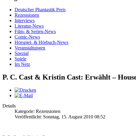
Deutscher Phantastik Preis
Rezensionen
Interviews
Literatur-News
Film- & Serien-News
Comic-News
Hörspiel- & Hörbuch-News
Veranstaltungen
Spezial
Spiele
Im Netz
P. C. Cast & Kristin Cast: Erwählt – House
Details
Kategorie: Rezensionen
Veröffentlicht: Sonntag, 15. August 2010 08:52