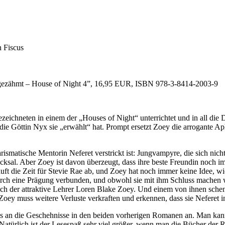
 Fiscus
Ungezähmt – House of Night 4”, 16,95 EUR, ISBN 978-3-8414-2003-9
chneten in einem der „Houses of Night“ unterrichtet und in all die Di
die Göttin Nyx sie „erwählt“ hat. Prompt ersetzt Zoey die arrogante Ap
rismatische Mentorin Neferet verstrickt ist: Jungvampyre, die sich ni
cksal. Aber Zoey ist davon überzeugt, dass ihre beste Freundin noch imm
ft die Zeit für Stevie Rae ab, und Zoey hat noch immer keine Idee, wi
 durch eine Prägung verbunden, und obwohl sie mit ihm Schluss machen 
ch der attraktive Lehrer Loren Blake Zoey. Und einem von ihnen schenkt
y muss weitere Verluste verkraften und erkennen, dass sie Neferet in 
los an die Geschehnisse in den beiden vorherigen Romanen an. Man ka
atürlich ist der Lesespaß sehr viel größer, wenn man die Bücher der R