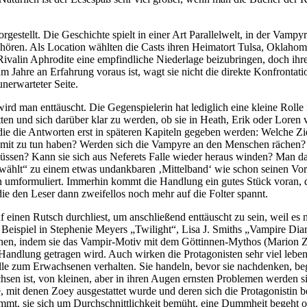
gestellt. Die Geschichte spielt in einer Art Parallelwelt, in der Vampy
ren. Als Location wählten die Casts ihren Heimatort Tulsa, Oklahoma. 
r Rivalin Aphrodite eine empfindliche Niederlage beizubringen, doch ihre
Jahre an Erfahrung voraus ist, wagt sie nicht die direkte Konfrontati
unerwarteter Seite.
ird man enttäuscht. Die Gegenspielerin hat lediglich eine kleine Rolle
n und sich darüber klar zu werden, ob sie in Heath, Erik oder Loren verl
die die Antworten erst in späteren Kapiteln gegeben werden: Welche Z
, damit zu tun haben? Werden sich die Vampyre an den Menschen räche
üssen? Kann sie sich aus Neferets Falle wieder heraus winden? Man dar
„Erwählt“ zu einem etwas undankbaren ‚Mittelband‘ wie schon seinen Vo
 umformuliert. Immerhin kommt die Handlung ein gutes Stück voran, 
ie den Leser dann zweifellos noch mehr auf die Folter spannt.
uf einen Rutsch durchliest, um anschließend enttäuscht zu sein, weil e
 Beispiel in Stephenie Meyers „Twilight“, Lisa J. Smiths „Vampire Di
hen, indem sie das Vampir-Motiv mit dem Göttinnen-Mythos (Marion Z
 Handlung getragen wird. Auch wirken die Protagonisten sehr viel lebe
lle zum Erwachsenen verhalten. Sie handeln, bevor sie nachdenken, beg
sen ist, von kleinen, aber in ihren Augen ernsten Problemen werden s
 mit denen Zoey ausgestattet wurde und deren sich die Protagonistin be
mt, sie sich um Durchschnittlichkeit bemüht, eine Dummheit begeht od