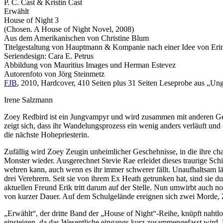
P. C. Cast & Kristin Cast
Erwählt
House of Night 3
(Chosen. A House of Night Novel, 2008)
Aus dem Amerikanischen von Christine Blum
Titelgestaltung von Hauptmann & Kompanie nach einer Idee von Erin
Seriendesign: Cara E. Petrus
Abbildung von Mauritius Images und Herman Estevez
Autorenfoto von Jörg Steinmetz
FJB
, 2010, Hardcover, 410 Seiten plus 31 Seiten Leseprobe aus „
Irene Salzmann
Zoey Redbird ist ein Jungvampyr und wird zusammen mit anderen Gezei
zeigt sich, dass ihr Wandelungsprozess ein wenig anders verläuft und 
die nächste Hohepriesterin.
Zufällig wird Zoey Zeugin unheimlicher Geschehnisse, in die ihre cha
Monster wieder. Ausgerechnet Stevie Rae erleidet dieses traurige Schi
wehren kann, auch wenn es ihr immer schwerer fällt. Unaufhaltsam läu
drei Verehrern. Seit sie von ihrem Ex Heath getrunken hat, sind sie
aktuellen Freund Erik tritt darum auf der Stelle. Nun umwirbt auch no
von kurzer Dauer. Auf dem Schulgelände ereignen sich zwei Morde, Zoe
„Erwählt“, der dritte Band der „House of Night“-Reihe, knüpft naht
einsteigen, da das Wesentliche eingangs kurz zusammengefasst wird. N