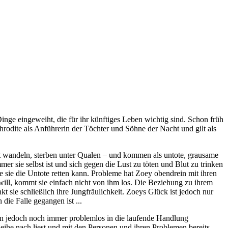
nge eingeweiht, die für ihr künftiges Leben wichtig sind. Schon früh
hrodite als Anführerin der Töchter und Söhne der Nacht und gilt als
cht wandeln, sterben unter Qualen – und kommen als untote, grausame
er sie selbst ist und sich gegen die Lust zu töten und Blut zu trinken
e sie die Untote retten kann. Probleme hat Zoey obendrein mit ihren
will, kommt sie einfach nicht von ihm los. Die Beziehung zu ihrem
 sie schließlich ihre Jungfräulichkeit. Zoeys Glück ist jedoch nur
die Falle gegangen ist ...
nn jedoch noch immer problemlos in die laufende Handlung
eihe nach liest und mit den Personen und ihren Problemen bereits