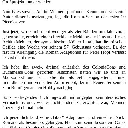
Großprojekt immer wieder.
Nun ist es soweit, Achim Mehnert, profunder Kenner und versierter
Autor dieser Umsetzungen, legt die Roman-Version der ersten 20
Piccolos vor.
Just jetzt, wo es mit nicht weniger als vier Bänden pro Jahr voran
gehen sollte, erreicht eine schreckliche Meldung die Fans und Leser.
Achim Mehnert, der sympathische „Kölner Jung“, hat die irdischen
Gefilde eine Woche vor seinem 57. Geburtstag verlassen. Er, der
fast im Alleingang die Roman-Adaptionen für Peter Hopf verfasst
hat, ist nicht mehr.
Ich habe ihn zwei-, dreimal anlässlich des ColoniaCons und
Buchmesse-Cons getroffen. Ansonsten hatten wir ab und an
Mailkontakt und ich habe ihn als sehr engagierten, immer
freundlichen und versierten Autor erlebt, der mit Feuereifer seinem
zum Beruf gemachten Hobby nachging.
So ist vorliegendes Buch ungewollt und ungeplant sein literarisches
Vermächtnis und, wie es nicht anders zu erwarten war, Mehnert
überzeugt einmal mehr.
Ich persönlich fand seine „Tibor“-Adaptionen und einzelne „Nick-
Romane als besonders gelungen. Hier kam seine besondere Gabe,
das Flair der Comics einzufangen und in Sprache zu transformieren,