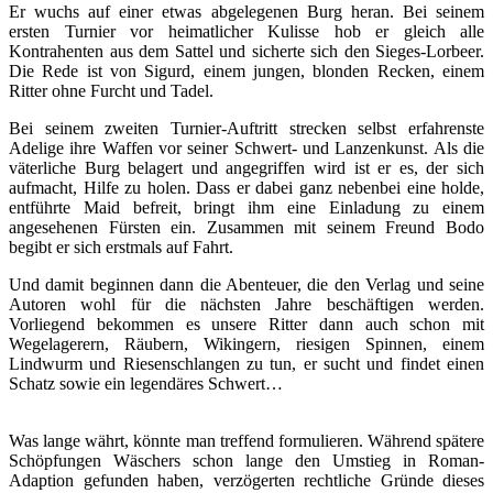
Er wuchs auf einer etwas abgelegenen Burg heran. Bei seinem
ersten Turnier vor heimatlicher Kulisse hob er gleich alle
Kontrahenten aus dem Sattel und sicherte sich den Sieges-Lorbeer.
Die Rede ist von Sigurd, einem jungen, blonden Recken, einem
Ritter ohne Furcht und Tadel.
Bei seinem zweiten Turnier-Auftritt strecken selbst erfahrenste
Adelige ihre Waffen vor seiner Schwert- und Lanzenkunst. Als die
väterliche Burg belagert und angegriffen wird ist er es, der sich
aufmacht, Hilfe zu holen. Dass er dabei ganz nebenbei eine holde,
entführte Maid befreit, bringt ihm eine Einladung zu einem
angesehenen Fürsten ein. Zusammen mit seinem Freund Bodo
begibt er sich erstmals auf Fahrt.
Und damit beginnen dann die Abenteuer, die den Verlag und seine
Autoren wohl für die nächsten Jahre beschäftigen werden.
Vorliegend bekommen es unsere Ritter dann auch schon mit
Wegelagerern, Räubern, Wikingern, riesigen Spinnen, einem
Lindwurm und Riesenschlangen zu tun, er sucht und findet einen
Schatz sowie ein legendäres Schwert…
Was lange währt, könnte man treffend formulieren. Während spätere
Schöpfungen Wäschers schon lange den Umstieg in Roman-
Adaption gefunden haben, verzögerten rechtliche Gründe dieses