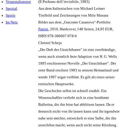
Veranstaltungen
(Il Profumo dell´invisibile, 1983)
Spezial
Aus dem Italienischen von Michael Leimer
Spiele
Titelbild und Zeichnungen von Milo Manara
Im Netz
Bilder aus dem „Giacomo Casanova“-Portfolio
Panini
, 2010, Hardcover, 148 Seiten, 24,95 EUR,
ISBN 978-386607-978-6
Christel Scheja
„Der Duft des Unsichtbaren“ ist eine zweibändige,
wenn auch ziemlich freie Adaption von H. G. Wells
1895 erschienener Novelle „Der Unsichtbare“. Der
erste Band erschien 1983 in seinem Heimatland und
wurde 1997 sogar verfilmt. Es gilt als eines seiner
erotischen Hauptwerke.
Die Geschichte selbst ist schnell erzählt. Ein
Wissenschaftler verliebt sich in eine berühmte
Ballerina, die ihn böse hat abblitzen lassen. Da er
dennoch nicht von ihr lassen kann und ihr irgendwie
nahe sein möchte, entwickelt er eine Salbe, die ihn
unsichtbar macht, wenn auch nicht seine Kleidung.