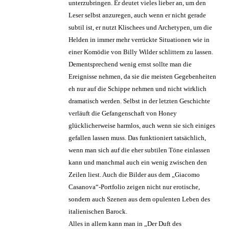
unterzubringen. Er deutet vieles lieber an, um den
Leser selbst anzuregen, auch wenn er nicht gerade
subtil ist, er nutzt Klischees und Archetypen, um die
Helden in immer mehr verrückte Situationen wie in
einer Komödie von Billy Wilder schlittern zu lassen.
Dementsprechend wenig ernst sollte man die
Ereignisse nehmen, da sie die meisten Gegebenheiten
eh nur auf die Schippe nehmen und nicht wirklich
dramatisch werden. Selbst in der letzten Geschichte
verläuft die Gefangenschaft von Honey
glücklicherweise harmlos, auch wenn sie sich einiges
gefallen lassen muss. Das funktioniert tatsächlich,
wenn man sich auf die eher subtilen Töne einlassen
kann und manchmal auch ein wenig zwischen den
Zeilen liest. Auch die Bilder aus dem „Giacomo
Casanova“-Portfolio zeigen nicht nur erotische,
sondern auch Szenen aus dem opulenten Leben des
italienischen Barock.
Alles in allem kann man in „Der Duft des