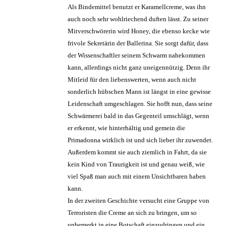
Als Bindemittel benutzt er Karamellcreme, was ihn
auch noch sehr wohlriechend duften lässt. Zu seiner
Mitverschwörerin wird Honey, die ebenso kecke wie
frivole Sekretärin der Ballerina. Sie sorgt dafür, dass
der Wissenschaftler seinem Schwarm nahekommen
kann, allerdings nicht ganz uneigennützig. Denn ihr
Mitleid für den liebenswerten, wenn auch nicht
sonderlich hübschen Mann ist längst in eine gewisse
Leidenschaft umgeschlagen. Sie hofft nun, dass seine
Schwärmerei bald in das Gegenteil umschlägt, wenn
er erkennt, wie hinterhältig und gemein die
Primadonna wirklich ist und sich lieber ihr zuwendet.
Außerdem kommt sie auch ziemlich in Fahrt, da sie
kein Kind von Traurigkeit ist und genau weiß, wie
viel Spaß man auch mit einem Unsichtbaren haben
kann.
In der zweiten Geschichte versucht eine Gruppe von
Terroristen die Creme an sich zu bringen, um so
unbemerkt in eine Botschaft einzudringen und ein