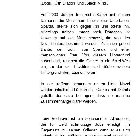
„Dogs“, „7th Dragon“ und „Black Mind“.
Vor 2000 Jahren knechtete Satan mit seinen
Dämonen die Menschen. Einer seiner Untertanen,
Sparda, stellte sich gegen ihn und tötete ihn.
Allerdings treiben immer noch Dämonen ihr
Unwesen auf der Menschenwelt, die von den
Devil-Hunters bekämpft werden. Zu ihnen gehört
Dante, der Sohn von Sparda und einer
menschlichen Frau. Von diesem Hintergrund
ausgehend, tauchen die Gamer in die Spiel-Welt
ein, zu der die Trickfilme und Bücher weitere
Hintergrundinformationen liefern.
In der treffend benannten ersten Light Novel
werden inhaltliche Lücken des Games mit Details
gefüllt, die dazu beitragen, dass so manche
Zusammenhänge klarer werden.
Tony Redgrave ist ein sogenannter ‚Allrounder‘,
der für Geld schmutzige Jobs erledigt. Im
Gegensatz zu seinen Kollegen kann er es sich
jedoch leisten, wählerisch zu sein, weil er gut ist.