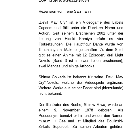
EUR, ISBN 978-3-8332-1409-7
Rezension von Irene Salzmann
„Devil May Cry“ ist ein Videogame des Labels
Capcom und fällt unter die Rubriken Horror und
Action. Seit seinem Erscheinen 2001 unter der
Leitung von Hideki Kamiya erfuhr es vier
Fortsetzungen. Die Hauptfigur Dante wurde von
Tsuchibayashi Makoto geschaffen. Zu dem Spiel
gibt es einen Anime mit 12 Episoden, drei Light
Novels (Band 3 ist in zwei Teilen erschienen),
zwei Mangas und einige Artbooks.
Shinya Goikeda ist bekannt für seine „Devil May
Cry“-Novels, welche die Videospiele ergänzen.
Weitere Werke aus seiner Feder sind (hierzulande)
nicht bekannt.
Der Illustrator des Buchs, Shirow Miwa, wurde an
einem 9. November 1978 geboren. Als
Pseudonym benutzt er hin und wieder den Namen
m.m.m. + Gee und ist Mitglied des Doujinshi-
Zirkels Supercell. Zu seinen Arbeiten gehören