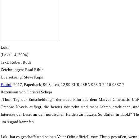
Loki
(Loki 1-4, 2004)
Text: Robert Rodi
Zeichnungen: Esad Ribic
Übersetzung: Steve Kups
Panini
, 2017, Paperback, 96 Seiten, 12,99 EUR, ISBN 978-3-7416-0387-7
Rezension von Christel Scheja
„Thor: Tag der Entscheidung“, der neue Film aus dem Marvel Cinematic Univer
Graphic Novels auflegt, die bereits vor zehn und mehr Jahren erschienen sin
Interesse der Leser an den nordischen Helden zu nutzen. So dürfen in „Loki“ Tho
um Asgard kämpfen.
Loki hat es geschafft und seinen Vater Odin offiziell vom Thron gestoßen, wenn 