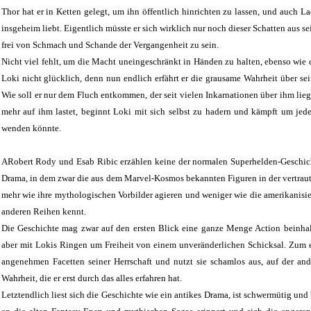
Thor hat er in Ketten gelegt, um ihn öffentlich hinrichten zu lassen, und auch La
insgeheim liebt. Eigentlich müsste er sich wirklich nur noch dieser Schatten aus 
frei von Schmach und Schande der Vergangenheit zu sein.
Nicht viel fehlt, um die Macht uneingeschränkt in Händen zu halten, ebenso wie 
Loki nicht glücklich, denn nun endlich erfährt er die grausame Wahrheit über sei
Wie soll er nur dem Fluch entkommen, der seit vielen Inkarnationen über ihm li
mehr auf ihm lastet, beginnt Loki mit sich selbst zu hadern und kämpft um jed
wenden könnte.
ARobert Rody und Esab Ribic erzählen keine der normalen Superhelden-Geschicht
Drama, in dem zwar die aus dem Marvel-Kosmos bekannten Figuren in der vertraut
mehr wie ihre mythologischen Vorbilder agieren und weniger wie die amerikanisi
anderen Reihen kennt.
Die Geschichte mag zwar auf den ersten Blick eine ganze Menge Action beinhalten
aber mit Lokis Ringen um Freiheit von einem unveränderlichen Schicksal. Zum e
angenehmen Facetten seiner Herrschaft und nutzt sie schamlos aus, auf der and
Wahrheit, die er erst durch das alles erfahren hat.
Letztendlich liest sich die Geschichte wie ein antikes Drama, ist schwermütig un