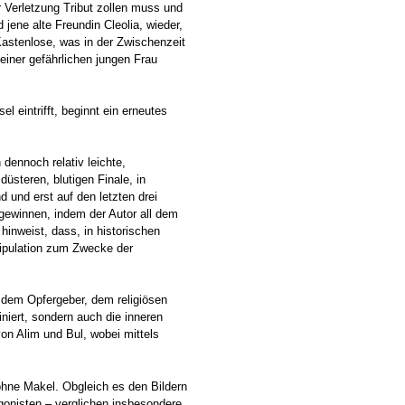
r Verletzung Tribut zollen muss und
 jene alte Freundin Cleolia, wieder,
Kastenlose, was in der Zwischenzeit
einer gefährlichen jungen Frau
el eintrifft, beginnt ein erneutes
 dennoch relativ leichte,
üsteren, blutigen Finale, in
 und erst auf den letzten drei
 gewinnen, indem der Autor all dem
hinweist, dass, in historischen
nipulation zum Zwecke der
, dem Opfergeber, dem religiösen
niert, sondern auch die inneren
on Alim und Bul, wobei mittels
 ohne Makel. Obgleich es den Bildern
agonisten – verglichen insbesondere