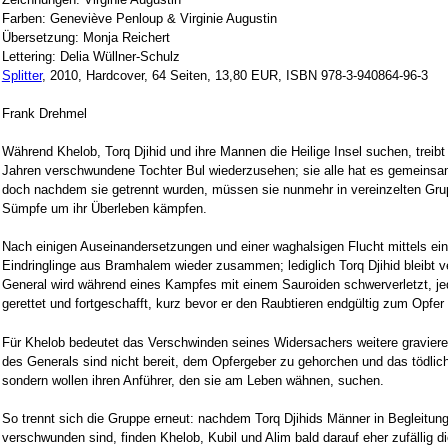
Farben: Geneviève Penloup & Virginie Augustin
Übersetzung: Monja Reichert
Lettering: Delia Wüllner-Schulz
Splitter
, 2010, Hardcover, 64 Seiten, 13,80 EUR, ISBN 978-3-940864-96-3
Frank Drehmel
Während Khelob, Torq Djihid und ihre Mannen die Heilige Insel suchen, treibt
Jahren verschwundene Tochter Bul wiederzusehen; sie alle hat es gemeinsa
doch nachdem sie getrennt wurden, müssen sie nunmehr in vereinzelten Gru
Sümpfe um ihr Überleben kämpfen.
Nach einigen Auseinandersetzungen und einer waghalsigen Flucht mittels ei
Eindringlinge aus Bramhalem wieder zusammen; lediglich Torq Djihid bleibt 
General wird während eines Kampfes mit einem Sauroiden schwerverletzt, 
gerettet und fortgeschafft, kurz bevor er den Raubtieren endgültig zum Opfer f
Für Khelob bedeutet das Verschwinden seines Widersachers weitere graviere
des Generals sind nicht bereit, dem Opfergeber zu gehorchen und das tödlic
sondern wollen ihren Anführer, den sie am Leben wähnen, suchen.
So trennt sich die Gruppe erneut: nachdem Torq Djihids Männer in Begleitun
verschwunden sind, finden Khelob, Kubil und Alim bald darauf eher zufällig d