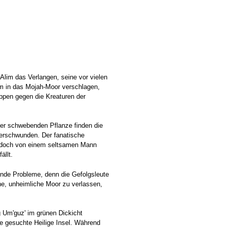
 Alim das Verlangen, seine vor vielen
m in das Mojah-Moor verschlagen,
ppen gegen die Kreaturen der
ner schwebenden Pflanze finden die
verschwunden. Der fanatische
jedoch von einem seltsamen Mann
ällt.
nde Probleme, denn die Gefolgsleute
he, unheimliche Moor zu verlassen,
g Um'guz' im grünen Dickicht
ie gesuchte Heilige Insel. Während