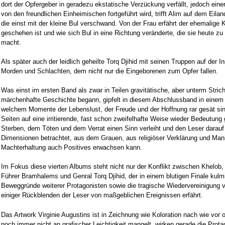
dort der Opfergeber in geradezu ekstatische Verzückung verfällt, jedoch eine
von den freundlichen Einheimischen fortgeführt wird, trifft Alim auf dem Eiland
die einst mit der kleine Bul verschwand. Von der Frau erfährt der ehemalige 
geschehen ist und wie sich Bul in eine Richtung veränderte, die sie heute zu 
macht.
Als später auch der leidlich geheilte Torq Djihid mit seinen Truppen auf der Ins
Morden und Schlachten, dem nicht nur die Eingeborenen zum Opfer fallen.
Was einst im ersten Band als zwar in Teilen gravitätische, aber unterm Strich
märchenhafte Geschichte begann, gipfelt in diesem Abschlussband in einem d
welchem Momente der Lebenslust, der Freude und der Hoffnung rar gesät sind
Seiten auf eine irritierende, fast schon zweifelhafte Weise wieder Bedeutung
Sterben, dem Töten und dem Verrat einen Sinn verleiht und den Leser darauf 
Dimensionen betrachtet, aus dem Grauen, aus religiöser Verklärung und Ma
Machterhaltung auch Positives erwachsen kann.
Im Fokus diese vierten Albums steht nicht nur der Konflikt zwischen Khelob
Führer Bramhalems und Genral Torq Djihid, der in einem blutigen Finale kulmi
Beweggründe weiterer Protagonisten sowie die tragische Wiedervereinigung v
einiger Rückblenden der Leser von maßgeblichen Ereignissen erfährt.
Das Artwork Virginie Augustins ist in Zeichnung wie Koloration nach wie vor
noch immer nicht an grafischer Leichtigkeit mangelt, wirken gerade die Prot