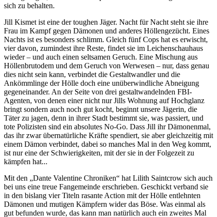
sich zu behalten.
Jill Kismet ist eine der toughen Jäger. Nacht für Nacht steht sie ihre
Frau im Kampf gegen Dämonen und anderes Höllengezücht. Eines
Nachts ist es besonders schlimm. Gleich fünf Cops hat es erwischt,
vier davon, zumindest ihre Reste, findet sie im Leichenschauhaus
wieder – und auch einen seltsamen Geruch. Eine Mischung aus
Höllenbrutodem und dem Geruch von Werwesen – nur, dass genau
dies nicht sein kann, verbindet die Gestaltwandler und die
Ankömmlinge der Hölle doch eine unüberwindliche Abneigung
gegeneinander. An der Seite von drei gestaltwandelnden FBI-
Agenten, von denen einer nicht nur Jills Wohnung auf Hochglanz
bringt sondern auch noch gut kocht, beginnt unsere Jägerin, die
Täter zu jagen, denn in ihrer Stadt bestimmt sie, was passiert, und
tote Polizisten sind ein absolutes No-Go. Dass Jill ihr Dämonenmal,
das ihr zwar übernatürliche Kräfte spendiert, sie aber gleichzeitig mit
einem Dämon verbindet, dabei so manches Mal in den Weg kommt,
ist nur eine der Schwierigkeiten, mit der sie in der Folgezeit zu
kämpfen hat...
Mit den „Dante Valentine Chroniken“ hat Lilith Saintcrow sich auch
bei uns eine treue Fangemeinde erschrieben. Geschickt verband sie
in den bislang vier Titeln rasante Action mit der Hölle entlehnten
Dämonen und mutigen Kämpfern wider das Böse. Was einmal als
gut befunden wurde, das kann man natürlich auch ein zweites Mal