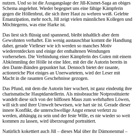
nutzen. Und so ist die Ausgangslage der Jill-Kismet-Saga an obiges
Schema angelehnt. Wieder begegnet uns eine fähige Kämpferin
gegen die Höllenbrut, die sich ihrer Haut zu wehren weiß. Gelebte
Emanzipation, mehr noch, Jill zeigt vielen männlichen Kollegen und
Möchtegerns, was eine Harke ist.
Das liest sich flüssig und spannend, bleibt inhaltlich aber dem
Gewohnten verhaftet. Ein wenig austauschbar kommt die Handlung
daher, gerade Vielleser wie ich werden so manches Motiv
wiederentdecken und einige der enthaltenen Wendungen
vorhersehen. Die Verbindung einer Kämpferin des Guten mit einem
Abkömmling der Hölle ist eine Idee, mit der die Autorin bereits in
den Dante-Bänden gepunktet hat. Dennoch bietet der rasante,
actionreiche Plot einiges an Unerwartetem, wird der Leser mit
Macht in die rasanten Geschehnisse gezogen.
Das Pfund, mit dem die Autorin hier wuchert, ist ganz eindeutig ihre
charismatische Hauptdarstellerin. Als missbrauchte Notprostituierte
wandelt diese sich von der hilflosen Maus zum wehrhaften Löwen,
will sich und ihrer Umwelt beweisen, wie hart sie ist. Gerade dieser
innere Konflikt, die unterschwellige Angst erneut verletzt zu
werden, abhängig zu sein und der feste Wille, es nie wieder so weit
kommen zu lassen, wird überzeugend portraitiert.
Natürlich kokettiert auch Jill – dieses Mal über ihr Dämonenmal –