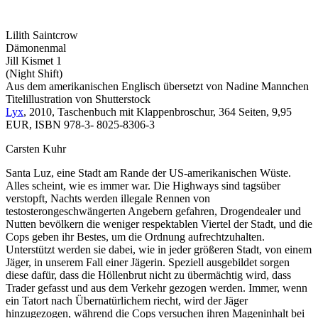
Lilith Saintcrow
Dämonenmal
Jill Kismet 1
(Night Shift)
Aus dem amerikanischen Englisch übersetzt von Nadine Mannchen
Titelillustration von Shutterstock
Lyx
, 2010, Taschenbuch mit Klappenbroschur, 364 Seiten, 9,95
EUR, ISBN 978-3- 8025-8306-3
Carsten Kuhr
Santa Luz, eine Stadt am Rande der US-amerikanischen Wüste.
Alles scheint, wie es immer war. Die Highways sind tagsüber
verstopft, Nachts werden illegale Rennen von
testosterongeschwängerten Angebern gefahren, Drogendealer und
Nutten bevölkern die weniger respektablen Viertel der Stadt, und die
Cops geben ihr Bestes, um die Ordnung aufrechtzuhalten.
Unterstützt werden sie dabei, wie in jeder größeren Stadt, von einem
Jäger, in unserem Fall einer Jägerin. Speziell ausgebildet sorgen
diese dafür, dass die Höllenbrut nicht zu übermächtig wird, dass
Trader gefasst und aus dem Verkehr gezogen werden. Immer, wenn
ein Tatort nach Übernatürlichem riecht, wird der Jäger
hinzugezogen, während die Cops versuchen ihren Mageninhalt bei