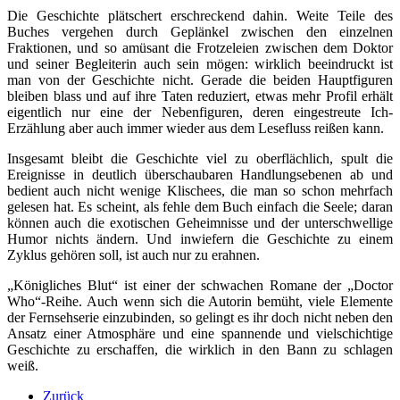
Die Geschichte plätschert erschreckend dahin. Weite Teile des
Buches vergehen durch Geplänkel zwischen den einzelnen
Fraktionen, und so amüsant die Frotzeleien zwischen dem Doktor
und seiner Begleiterin auch sein mögen: wirklich beeindruckt ist
man von der Geschichte nicht. Gerade die beiden Hauptfiguren
bleiben blass und auf ihre Taten reduziert, etwas mehr Profil erhält
eigentlich nur eine der Nebenfiguren, deren eingestreute Ich-
Erzählung aber auch immer wieder aus dem Lesefluss reißen kann.
Insgesamt bleibt die Geschichte viel zu oberflächlich, spult die
Ereignisse in deutlich überschaubaren Handlungsebenen ab und
bedient auch nicht wenige Klischees, die man so schon mehrfach
gelesen hat. Es scheint, als fehle dem Buch einfach die Seele; daran
können auch die exotischen Geheimnisse und der unterschwellige
Humor nichts ändern. Und inwiefern die Geschichte zu einem
Zyklus gehören soll, ist auch nur zu erahnen.
„Königliches Blut“ ist einer der schwachen Romane der „Doctor
Who“-Reihe. Auch wenn sich die Autorin bemüht, viele Elemente
der Fernsehserie einzubinden, so gelingt es ihr doch nicht neben den
Ansatz einer Atmosphäre und eine spannende und vielschichtige
Geschichte zu erschaffen, die wirklich in den Bann zu schlagen
weiß.
Zurück