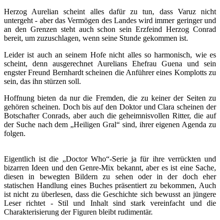
Herzog Aurelian scheint alles dafür zu tun, dass Varuz nicht
untergeht - aber das Vermögen des Landes wird immer geringer und
an den Grenzen steht auch schon sein Erzfeind Herzog Conrad
bereit, um zuzuschlagen, wenn seine Stunde gekommen ist.
Leider ist auch an seinem Hofe nicht alles so harmonisch, wie es
scheint, denn ausgerechnet Aurelians Ehefrau Guena und sein
engster Freund Bernhardt scheinen die Anführer eines Komplotts zu
sein, das ihn stürzen soll.
Hoffnung bieten da nur die Fremden, die zu keiner der Seiten zu
gehören scheinen. Doch bis auf den Doktor und Clara scheinen der
Botschafter Conrads, aber auch die geheimnisvollen Ritter, die auf
der Suche nach dem „Heiligen Gral“ sind, ihrer eigenen Agenda zu
folgen.
Eigentlich ist die „Doctor Who“-Serie ja für ihre verrückten und
bizarren Ideen und den Genre-Mix bekannt, aber es ist eine Sache,
diesen in bewegten Bildern zu sehen oder in der doch eher
statischen Handlung eines Buches präsentiert zu bekommen, Auch
ist nicht zu überlesen, dass die Geschichte sich bewusst an jüngere
Leser richtet - Stil und Inhalt sind stark vereinfacht und die
Charakterisierung der Figuren bleibt rudimentär.