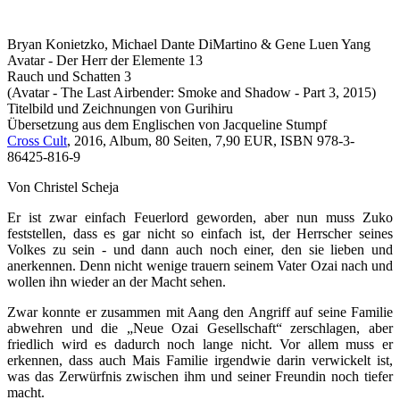
Bryan Konietzko, Michael Dante DiMartino & Gene Luen Yang
Avatar - Der Herr der Elemente 13
Rauch und Schatten 3
(Avatar - The Last Airbender: Smoke and Shadow - Part 3, 2015)
Titelbild und Zeichnungen von Gurihiru
Übersetzung aus dem Englischen von Jacqueline Stumpf
Cross Cult
, 2016, Album, 80 Seiten, 7,90 EUR, ISBN 978-3-
86425-816-9
Von Christel Scheja
Er ist zwar einfach Feuerlord geworden, aber nun muss Zuko
feststellen, dass es gar nicht so einfach ist, der Herrscher seines
Volkes zu sein - und dann auch noch einer, den sie lieben und
anerkennen. Denn nicht wenige trauern seinem Vater Ozai nach und
wollen ihn wieder an der Macht sehen.
Zwar konnte er zusammen mit Aang den Angriff auf seine Familie
abwehren und die „Neue Ozai Gesellschaft“ zerschlagen, aber
friedlich wird es dadurch noch lange nicht. Vor allem muss er
erkennen, dass auch Mais Familie irgendwie darin verwickelt ist,
was das Zerwürfnis zwischen ihm und seiner Freundin noch tiefer
macht.