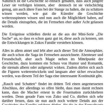
Natürlich ist die Geschichte so einfach gehalten, dass auch jüngere
Leser sie verfolgen können, aber dennoch ist sie vielschichtig
genug, um auch ältere Fans bei der Stange zu halten, die zu schätzen
wissen werden, wie gut die Künstler die Geschichte
weiterzuspinnen wissen und nun auch die Möglichkeit haben, auf
die Details einzugehen, die im Fernsehen eher außer Acht gelassen
werden.
Die Ereignisse schließen direkt an die aus der Mini-Serie „Die
Suche“ an, so dass es schon ganz gut ist, diese auch zu kennen, um
die Entwicklungen in Zukos Familie verstehen können.
Alles in allem atmet und lebt aber auch dieser Teil die Atmosphäre,
die auch schon die Saga im Fernsehen auszeichnete. Abenteuer und
Freundschaft, aber auch Magie stehen im Mittelpunkt der
Geschichte, dazu kommen ein Schuss von Humor und Romantik,
die niemals albern oder aufgesetzt wirken. Zudem dürfen sich auch
die Figuren weiterentwickeln und langsam aber sicher erwachsen
werden, was diesem Teil der Saga eine interessante Kontinuität gibt.
„Rauch und Schatten“ findet im dritten Teil einen angemessenen
Abschluss, der allerdings so offen bleibt, dass man damit rechnen
kann, dass die Macher erneut in die Feuernation zurückkehren
werden. Denn gerade Fans von Zuko und Co. dürften sich sehr
darüber freuen, dass sie nun auch noch weitere Details aus der
Geschichte der Familie erfahren dürfen, für die in der Fernsehserie