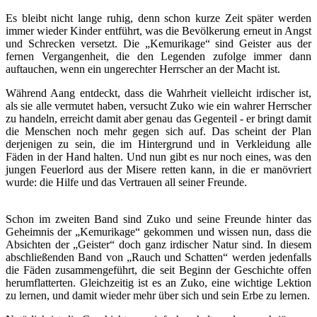
Es bleibt nicht lange ruhig, denn schon kurze Zeit später werden
immer wieder Kinder entführt, was die Bevölkerung erneut in Angst
und Schrecken versetzt. Die „Kemurikage“ sind Geister aus der
fernen Vergangenheit, die den Legenden zufolge immer dann
auftauchen, wenn ein ungerechter Herrscher an der Macht ist.
Während Aang entdeckt, dass die Wahrheit vielleicht irdischer ist,
als sie alle vermutet haben, versucht Zuko wie ein wahrer Herrscher
zu handeln, erreicht damit aber genau das Gegenteil - er bringt damit
die Menschen noch mehr gegen sich auf. Das scheint der Plan
derjenigen zu sein, die im Hintergrund und in Verkleidung alle
Fäden in der Hand halten. Und nun gibt es nur noch eines, was den
jungen Feuerlord aus der Misere retten kann, in die er manövriert
wurde: die Hilfe und das Vertrauen all seiner Freunde.
Schon im zweiten Band sind Zuko und seine Freunde hinter das
Geheimnis der „Kemurikage“ gekommen und wissen nun, dass die
Absichten der „Geister“ doch ganz irdischer Natur sind. In diesem
abschließenden Band von „Rauch und Schatten“ werden jedenfalls
die Fäden zusammengeführt, die seit Beginn der Geschichte offen
herumflatterten. Gleichzeitig ist es an Zuko, eine wichtige Lektion
zu lernen, und damit wieder mehr über sich und sein Erbe zu lernen.