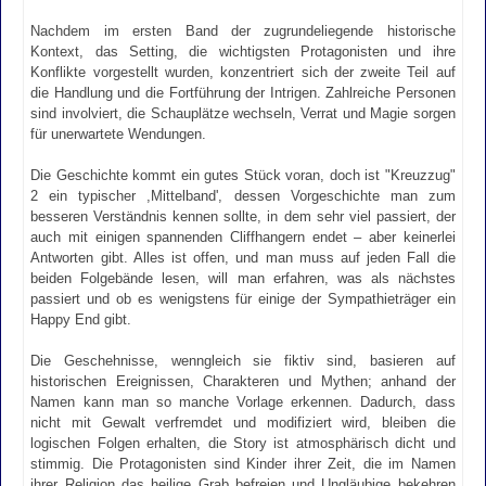
Nachdem im ersten Band der zugrundeliegende historische
Kontext, das Setting, die wichtigsten Protagonisten und ihre
Konflikte vorgestellt wurden, konzentriert sich der zweite Teil auf
die Handlung und die Fortführung der Intrigen. Zahlreiche Personen
sind involviert, die Schauplätze wechseln, Verrat und Magie sorgen
für unerwartete Wendungen.
Die Geschichte kommt ein gutes Stück voran, doch ist "Kreuzzug"
2 ein typischer ,Mittelband', dessen Vorgeschichte man zum
besseren Verständnis kennen sollte, in dem sehr viel passiert, der
auch mit einigen spannenden Cliffhangern endet – aber keinerlei
Antworten gibt. Alles ist offen, und man muss auf jeden Fall die
beiden Folgebände lesen, will man erfahren, was als nächstes
passiert und ob es wenigstens für einige der Sympathieträger ein
Happy End gibt.
Die Geschehnisse, wenngleich sie fiktiv sind, basieren auf
historischen Ereignissen, Charakteren und Mythen; anhand der
Namen kann man so manche Vorlage erkennen. Dadurch, dass
nicht mit Gewalt verfremdet und modifiziert wird, bleiben die
logischen Folgen erhalten, die Story ist atmosphärisch dicht und
stimmig. Die Protagonisten sind Kinder ihrer Zeit, die im Namen
ihrer Religion das heilige Grab befreien und Ungläubige bekehren