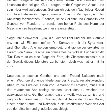
Bei dem vergeblichen Versuch, Hierus Halem zu erobern und den
Leichnam des heiligen X3 zu bergen, stirbt Gregor von Arkos, und
sein Heer wird aufgerieben. Seinem ehrgeizigen Nachfolger Robert
von Tarent stehen in Folge zu wenige Ritter zur Verfügung, um den
Kreuzzug fortzusetzen. Eleonore, seine Geliebte und Gemahlin von
Gunther von Flandern, ist bereit, den hohen Preis des Herrn der
Maschinen zu bezahlen, wenn er sie unterstützt.
Sogar ihre Schwester Syria, die Gunther liebt und der ihre Gefühle
erwidert, will Eleonore opfern. Die Karawane, mit der Syria reist,
wird überfallen. Alle werden ermordet, und sie selber erwartet im
Harem von Sarek Pascha ein grausames Schicksal. Für Sultan Ab
´Dul Rasim ist es eine Frage der Ehre, die Christenprinzessin aus
der Gewalt dieses Monsters zu befreien, doch was hat er mit ihr
vor?
Unterdessen suchen Gunther und sein Freund Nakasch nach
einem Weg, die drohende Niederlage der Kreuzfahrer abzuwenden.
Aber um die Hilfe der Juden von Samarand zu erhalten, muss erst
der mysteriöse Aar besiegt werden, über den zu wachen sie
gezwungen sind. Gunther glaubt, dass er weiß, was zu tun ist, und
wagt sich zusammen mit Osarias, dem Anführer der Juden, Balko,
einem seiner Leute, und Nakasch in die unterirdische Welt des Aar
vor, der plötzlich und gnadenlos zuschlägt.