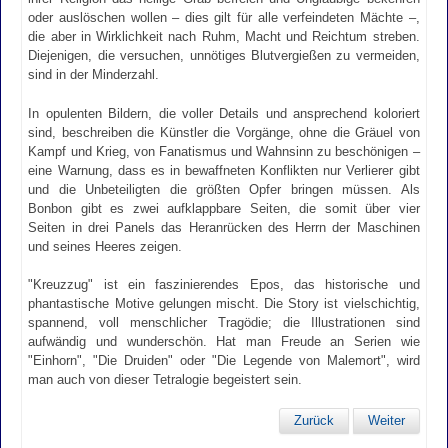
oder auslöschen wollen – dies gilt für alle verfeindeten Mächte –,
die aber in Wirklichkeit nach Ruhm, Macht und Reichtum streben.
Diejenigen, die versuchen, unnötiges Blutvergießen zu vermeiden,
sind in der Minderzahl.
In opulenten Bildern, die voller Details und ansprechend koloriert
sind, beschreiben die Künstler die Vorgänge, ohne die Gräuel von
Kampf und Krieg, von Fanatismus und Wahnsinn zu beschönigen –
eine Warnung, dass es in bewaffneten Konflikten nur Verlierer gibt
und die Unbeteiligten die größten Opfer bringen müssen. Als
Bonbon gibt es zwei aufklappbare Seiten, die somit über vier
Seiten in drei Panels das Heranrücken des Herrn der Maschinen
und seines Heeres zeigen.
"Kreuzzug" ist ein faszinierendes Epos, das historische und
phantastische Motive gelungen mischt. Die Story ist vielschichtig,
spannend, voll menschlicher Tragödie; die Illustrationen sind
aufwändig und wunderschön. Hat man Freude an Serien wie
"Einhorn", "Die Druiden" oder "Die Legende von Malemort", wird
man auch von dieser Tetralogie begeistert sein.
Zurück
Weiter