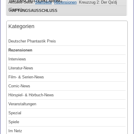
DATENSCHUTZERKLÄRUNG
Aktuelle Seite:
Startseite
Rezensionen
Kreuzzug 2: Der Qa'dj
(Comic)
HAFTUNGSAUSSCHLUSS
Kategorien
Deutscher Phantastik Preis
Rezensionen
Interviews
Literatur-News
Film- & Serien-News
Comic-News
Hörspiel- & Hörbuch-News
Veranstaltungen
Spezial
Spiele
Im Netz