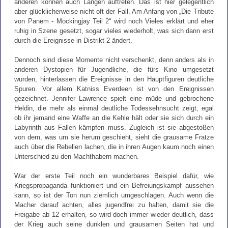
anderen können auch Längen auftreten. Das ist hier gelegentlich
aber glücklicherweise nicht oft der Fall. Am Anfang von „Die Tribute
von Panem - Mockingjay Teil 2“ wird noch Vieles erklärt und eher
ruhig in Szene gesetzt, sogar vieles wiederholt, was sich dann erst
durch die Ereignisse in Distrikt 2 ändert.
Dennoch sind diese Momente nicht verschenkt, denn anders als in
anderen Dystopien für Jugendliche, die fürs Kino umgesetzt
wurden, hinterlassen die Ereignisse in den Hauptfiguren deutliche
Spuren. Vor allem Katniss Everdeen ist von den Ereignissen
gezeichnet. Jennifer Lawrence spielt eine müde und gebrochene
Heldin, die mehr als einmal deutliche Todessehnsucht zeigt, egal
ob ihr jemand eine Waffe an die Kehle hält oder sie sich durch ein
Labyrinth aus Fallen kämpfen muss. Zugleich ist sie abgestoßen
von dem, was um sie herum geschieht, sieht die grausame Fratze
auch über die Rebellen lachen, die in ihren Augen kaum noch einen
Unterschied zu den Machthabern machen.
War der erste Teil noch ein wunderbares Beispiel dafür, wie
Kriegspropaganda funktioniert und ein Befreiungskampf aussehen
kann, so ist der Ton nun ziemlich umgeschlagen. Auch wenn die
Macher darauf achten, alles jugendfrei zu halten, damit sie die
Freigabe ab 12 erhalten, so wird doch immer wieder deutlich, dass
der Krieg auch seine dunklen und grausamen Seiten hat und