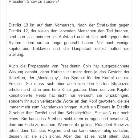
Präsident Snow zu stürzen?
Distrikt 13 ist auf dem Vormarsch. Nach der Strafaktion gegen
Distrikt 12, der vielen dort lebenden Menschen den Tod brachte,
sind nun alle anderen im Aufstand und stellen sich gegen das
System, dem sie so lange gehorcht haben. Nur noch wenige
kapitoltreue Enklaven und die Hauptstadt selbst halten die
Stellung.
Auch die Propaganda von Präsidentin Coin hat ausgezeichnete
Wirkung gehabt, denn Katniss ist mehr denn je das Gesicht der
Rebellion, der „Mockingjay“, das Symbol für den Kampf um die
Freiheit. Sie muss sich aber auch von den letzten Strapazen
erholen und ist in eine tiefe Krise geraten. Denn der vom Kapitol
konditionierte Peeta hat nicht nur versucht sie umzubringen,
sondern ihr auch verletzende Worte an den Kopf geworfen, die sie
immer mehr zum Nachdenken bringen. Auch ein Einsatz in Distrikt
2 schürt ihre Zweifel und ihre Schuldgefühle. Sie weiß nur noch
eines: Sie kann das Sterben nicht mehr ertragen und beschließt,
dem ein Ende zu machen. Wenn es ihr gelingt, Präsident Snow zu
töten, dann fällt das Regime und sie kann wieder ruhig schlafen,
dessen ist sie sich sicher. Aber das ist es nicht allein. Das