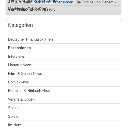
DATENSCHUTZERKLÄRUNG
Aktuelle Seite:
Startseite
Rezensionen
Die Tribute von Panem -
Mockingjay Teil 2 (Film)
HAFTUNGSAUSSCHLUSS
Kategorien
Deutscher Phantastik Preis
Rezensionen
Interviews
Literatur-News
Film- & Serien-News
Comic-News
Hörspiel- & Hörbuch-News
Veranstaltungen
Spezial
Spiele
Im Netz