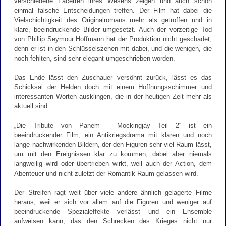
verschiedene Facetten ihres Wesens zeigen und auch schon
einmal falsche Entscheidungen treffen. Der Film hat dabei die
Vielschichtigkeit des Originalromans mehr als getroffen und in
klare, beeindruckende Bilder umgesetzt. Auch der vorzeitige Tod
von Phillip Seymour Hoffmann hat der Produktion nicht geschadet,
denn er ist in den Schlüsselszenen mit dabei, und die wenigen, die
noch fehlten, sind sehr elegant umgeschrieben worden.
Das Ende lässt den Zuschauer versöhnt zurück, lässt es das
Schicksal der Helden doch mit einem Hoffnungsschimmer und
interessanten Worten ausklingen, die in der heutigen Zeit mehr als
aktuell sind.
„Die Tribute von Panem - Mockingjay Teil 2“ ist ein
beeindruckender Film, ein Antikriegsdrama mit klaren und noch
lange nachwirkenden Bildern, der den Figuren sehr viel Raum lässt,
um mit den Ereignissen klar zu kommen, dabei aber niemals
langweilig wird oder übertrieben wirkt, weil auch der Action, dem
Abenteuer und nicht zuletzt der Romantik Raum gelassen wird.
Der Streifen ragt weit über viele andere ähnlich gelagerte Filme
heraus, weil er sich vor allem auf die Figuren und weniger auf
beeindruckende Spezialeffekte verlässt und ein Ensemble
aufweisen kann, das den Schrecken des Krieges nicht nur