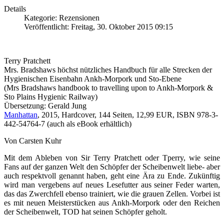
Details
Kategorie: Rezensionen
Veröffentlicht: Freitag, 30. Oktober 2015 09:15
Terry Pratchett
Mrs. Bradshaws höchst nützliches Handbuch für alle Strecken der
Hygienischen Eisenbahn Ankh-Morpork und Sto-Ebene
(Mrs Bradshaws handbook to travelling upon to Ankh-Morpork &
Sto Plains Hygienic Railway)
Übersetzung: Gerald Jung
Manhattan
, 2015, Hardcover, 144 Seiten, 12,99 EUR, ISBN 978-3-
442-54764-7 (auch als eBook erhältlich)
Von Carsten Kuhr
Mit dem Ableben von Sir Terry Pratchett oder Tperry, wie seine
Fans auf der ganzen Welt den Schöpfer der Scheibenwelt liebe- aber
auch respektvoll genannt haben, geht eine Ära zu Ende. Zukünftig
wird man vergebens auf neues Lesefutter aus seiner Feder warten,
das das Zwerchfell ebenso trainiert, wie die grauen Zellen. Vorbei ist
es mit neuen Meisterstücken aus Ankh-Morpork oder den Reichen
der Scheibenwelt, TOD hat seinen Schöpfer geholt.