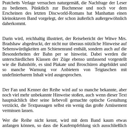
Pratchetts Verlage versuchen naturgemäß, die Nachfrage der Leser
zu bedienen. Pünktlich zur Buchmesse und noch vor dem
Erscheinen des letzten Discworld-Romans hat Manhattan einen
kleinoktaven Band vorgelegt, der schon äußerlich außergewöhnlich
daherkommt.
Darin wird, reichhaltig illustriert, der Reisebericht der Witwe Mrs.
Bradshaw abgedruckt, der nicht nur überaus nützliche Hinweise auf
Sehenswürdigkeiten am Schienenrand enthält, sondern auch auf die
Besonderheiten der Bahn per se hinweist. Dabei werden die
unterschiedlichen Klassen der Züge ebenso umfassend vorgestellt
wie die Bahnhöfe, es sind Plakate und Broschüren abgebildet und
so manche Warnung vor Anbietern von Teigtaschen mit
undefinierbarem Inhalt wird ausgesprochen.
Der Fan und Kenner der Reihe wird auf so manche bekannte, aber
noch viel mehr unbekannte Hinweise stoßen, auch wenn dieser Text
hauptsächlich über seine liebevoll gemachte optische Gestaltung
verzückt, die Textpassagen selbst ein wenig das große Amüsement
vermissen lassen.
Wer die Reihe nicht kennt, wird mit dem Band kaum etwas
anfangen können, so dass die Kaufempfehlung sich ausschließlich