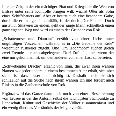
In einer Zeit, in der ein mächtiger Pirat und Kriegsherr die Welt von
Erdsee unter seine Kontrolle bringen will, wächst Otter als Sohn
eines Schiffsbauers auf. Aber er besitzt auch eine besondere Gabe,
durch die er unangenehm auffällt, ist der doch „Der Finder“. Doch
anstatt in Sklaverei zu enden, geht der junge Mann schließlich einen
ganz eigenen Weg und wird zu einem der Gründer von Rok.
„Schattenrose und Diamant“ erzählt von einer Liebe unter
ungünstigen Vorzeichen, während es in „Die Gebeine der Erde“
wesentlich rustikaler zugeht. Und „Im Hochmoor“ suchen gleich
zwei Fremde in einem abgelegenen Dorf Zuflucht, auch wenn der
eine nur gekommen ist, um den anderen von einer Last zu befreien.
„Schwebender Drache“ erzählt von Irian, die zwar ihren wahren
Namen wie jeder andere in einem bestimmten Alter erhält, sich aber
sicher ist, dass dieser nicht richtig ist. Deshalb macht sie sich
schließlich auf die Suche nach ihrem wahren Ich und fordert auch
Einlass in die Zaubererschule von Rok.
Ergänzt wird das Ganze dann auch noch von einer „Beschreibung
von Erdsee in der die Autorin selbst die wichtigsten Stichpunkte zu
Landschaft, Kultur und Geschichte der Völker zusammenfasst und
ein wenig über das Verständnis der Magie verrät.