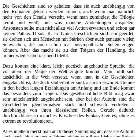
Die Geschichten sind so gehalten, dass sie auch unabhängig von
den Romanen gelesen werden können, auch wenn man natürlich
mehr von den Details versteht, wenn man zumindest die Trilogie
kennt und weiß, auf was manche Andeutungen anspielen.
Ansonsten sollte man nicht allzu viel Action erwarten und schon gar
keinen Pathos. Ursula K. Le Guins Geschichten sind sehr geerdet,
sie drehen sich um Menschen mit Stärken aber auch genauso vielen
Schwächen, die auch schon mal unsympathische Seiten zeigen
können. Aber das macht sie zu den Trägern der Handlung, die
immer wieder überraschend bleibt.
Dazu kommt eine klare, leicht poetisch angehauchte Sprache, die
vor allem der Magie der Welt zugute kommt. Man fühlt sich
tatsächlich in die Welt versetzt, wenn man in die Geschichten
eingetaucht ist, die doch zauberhafter sind, als man erwartet. Gerade
in den beiden langen Erzählungen am Anfang und am Ende kommt
das besonders zum Tragen. Das gesellschaftliche Bild mag zwar
sehr mittelalterlich angehaucht sein, aber bei der Autorin sind die
Geschlechter gleichermaßen stark und schwach vertreten -
unabhängig von ihren klassischen Rollen. Gerade dadurch
durchbricht sie so manches Klischee des Fantasy-Genres, ohne es
extrem zu revolutionieren.
Alles in allem merkt man auch dieser Sammlung an, dass sie Autorin
auch nach über zwanzig Jahren nichts von ihrer Liebe zur Erdsee