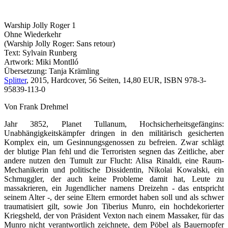
Warship Jolly Roger 1
Ohne Wiederkehr
(Warship Jolly Roger: Sans retour)
Text: Sylvain Runberg
Artwork: Miki Montlló
Übersetzung: Tanja Krämling
Splitter
, 2015, Hardcover, 56 Seiten, 14,80 EUR, ISBN 978-3-
95839-113-0
Von Frank Drehmel
Jahr 3852, Planet Tullanum, Hochsicherheitsgefängins:
Unabhängigkeitskämpfer dringen in den militärisch gesicherten
Komplex ein, um Gesinnungsgenossen zu befreien. Zwar schlägt
der blutige Plan fehl und die Terroristen segnen das Zeitliche, aber
andere nutzen den Tumult zur Flucht: Alisa Rinaldi, eine Raum-
Mechanikerin und politische Dissidentin, Nikolai Kowalski, ein
Schmuggler, der auch keine Probleme damit hat, Leute zu
massakrieren, ein Jugendlicher namens Dreizehn - das entspricht
seinem Alter -, der seine Eltern ermordet haben soll und als schwer
traumatisiert gilt, sowie Jon Tiberius Munro, ein hochdekorierter
Kriegsheld, der von Präsident Vexton nach einem Massaker, für das
Munro nicht verantwortlich zeichnete, dem Pöbel als Bauernopfer