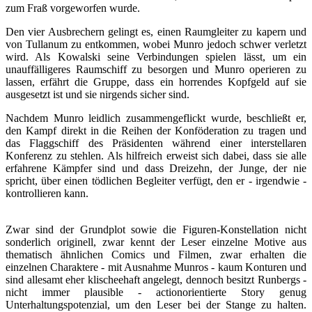
zum Fraß vorgeworfen wurde.
Den vier Ausbrechern gelingt es, einen Raumgleiter zu kapern und
von Tullanum zu entkommen, wobei Munro jedoch schwer verletzt
wird. Als Kowalski seine Verbindungen spielen lässt, um ein
unauffälligeres Raumschiff zu besorgen und Munro operieren zu
lassen, erfährt die Gruppe, dass ein horrendes Kopfgeld auf sie
ausgesetzt ist und sie nirgends sicher sind.
Nachdem Munro leidlich zusammengeflickt wurde, beschließt er,
den Kampf direkt in die Reihen der Konföderation zu tragen und
das Flaggschiff des Präsidenten während einer interstellaren
Konferenz zu stehlen. Als hilfreich erweist sich dabei, dass sie alle
erfahrene Kämpfer sind und dass Dreizehn, der Junge, der nie
spricht, über einen tödlichen Begleiter verfügt, den er - irgendwie -
kontrollieren kann.
Zwar sind der Grundplot sowie die Figuren-Konstellation nicht
sonderlich originell, zwar kennt der Leser einzelne Motive aus
thematisch ähnlichen Comics und Filmen, zwar erhalten die
einzelnen Charaktere - mit Ausnahme Munros - kaum Konturen und
sind allesamt eher klischeehaft angelegt, dennoch besitzt Runbergs -
nicht immer plausible - actionorientierte Story genug
Unterhaltungspotenzial, um den Leser bei der Stange zu halten.