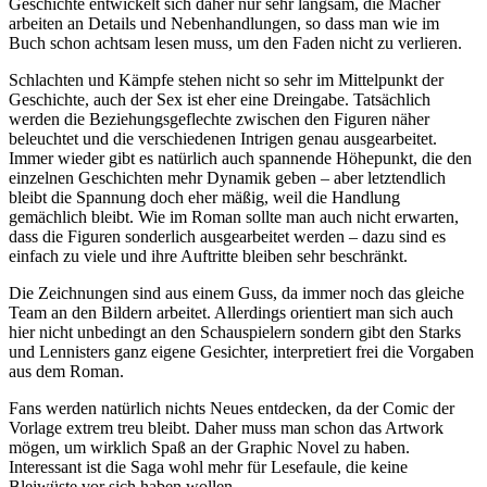
Geschichte entwickelt sich daher nur sehr langsam, die Macher
arbeiten an Details und Nebenhandlungen, so dass man wie im
Buch schon achtsam lesen muss, um den Faden nicht zu verlieren.
Schlachten und Kämpfe stehen nicht so sehr im Mittelpunkt der
Geschichte, auch der Sex ist eher eine Dreingabe. Tatsächlich
werden die Beziehungsgeflechte zwischen den Figuren näher
beleuchtet und die verschiedenen Intrigen genau ausgearbeitet.
Immer wieder gibt es natürlich auch spannende Höhepunkt, die den
einzelnen Geschichten mehr Dynamik geben – aber letztendlich
bleibt die Spannung doch eher mäßig, weil die Handlung
gemächlich bleibt. Wie im Roman sollte man auch nicht erwarten,
dass die Figuren sonderlich ausgearbeitet werden – dazu sind es
einfach zu viele und ihre Auftritte bleiben sehr beschränkt.
Die Zeichnungen sind aus einem Guss, da immer noch das gleiche
Team an den Bildern arbeitet. Allerdings orientiert man sich auch
hier nicht unbedingt an den Schauspielern sondern gibt den Starks
und Lennisters ganz eigene Gesichter, interpretiert frei die Vorgaben
aus dem Roman.
Fans werden natürlich nichts Neues entdecken, da der Comic der
Vorlage extrem treu bleibt. Daher muss man schon das Artwork
mögen, um wirklich Spaß an der Graphic Novel zu haben.
Interessant ist die Saga wohl mehr für Lesefaule, die keine
Bleiwüste vor sich haben wollen.