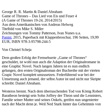
George R. R. Martin & Daniel Abraham
Game of Thrones – Das Lied von Eis und Feuer 4
(A Game of Thrones 19-24, 2014/2015)
Aus dem Amerikanischen von Andreas Helweg
Titelbild von Mike S. Miller
Zeichnungen von Tommy Patterson, Ivan Nunes u.a.
Panini
, 2015, Paperback mit Klappenbroschur, 196 Seiten, 19,99
EUR, ISBN 978-3-95798-244-5
Von Christel Scheja
Dem großen Erfolg der Fernsehserie „Game of Thrones“
geschuldet, ist wohl nun auch die Adaption der Originalromane in
eine Graphic Novel. Nach langen Jahren ist es nun endlich
gelungen, den ersten Originalroman der Buchreihe mit der vierten
Grapic Novel komplett umzusetzen. Federführend war bei der
Umsetzung auch jemand, der selbst Autor ist und nicht nur Skripte
schreibt: Daniel Abraham.
Westeros brennt. Nach dem überraschenden Tod von König Robert
Baratheon besteigt sein Sohn Joffrey der Thron und die Lennisters,
Familie seiner Mutter und seines Onkels, greifen nun ungenierter
nach der Macht denn je. Weil Ned Stark hinter das Geheimnis von