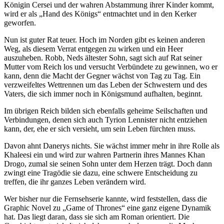
Königin Cersei und der wahren Abstammung ihrer Kinder kommt,
wird er als „Hand des Königs“ entmachtet und in den Kerker
geworfen.
Nun ist guter Rat teuer. Hoch im Norden gibt es keinen anderen
Weg, als diesem Verrat entgegen zu wirken und ein Heer
auszuheben. Robb, Neds ältester Sohn, sagt sich auf Rat seiner
Mutter vom Reich los und versucht Verbündete zu gewinnen, wo er
kann, denn die Macht der Gegner wächst von Tag zu Tag. Ein
verzweifeltes Wettrennen um das Leben der Schwestern und des
Vaters, die sich immer noch in Königsmund aufhalten, beginnt.
Im übrigen Reich bilden sich ebenfalls geheime Seilschaften und
Verbindungen, denen sich auch Tyrion Lennister nicht entziehen
kann, der, ehe er sich versieht, um sein Leben fürchten muss.
Davon ahnt Danerys nichts. Sie wächst immer mehr in ihre Rolle als
Khaleesi ein und wird zur wahren Partnerin ihres Mannes Khan
Drogo, zumal sie seinen Sohn unter dem Herzen trägt. Doch dann
zwingt eine Tragödie sie dazu, eine schwere Entscheidung zu
treffen, die ihr ganzes Leben verändern wird.
Wer bisher nur die Fernsehserie kannte, wird feststellen, dass die
Graphic Novel zu „Game of Thrones“ eine ganz eigene Dynamik
hat. Das liegt daran, dass sie sich am Roman orientiert. Die