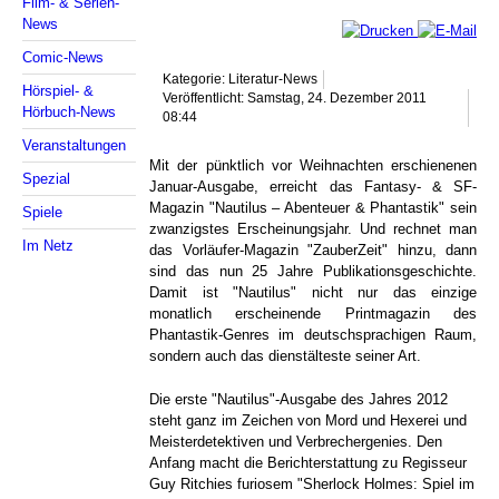
Film- & Serien-
News
Comic-News
Kategorie: Literatur-News
Hörspiel- &
Veröffentlicht: Samstag, 24. Dezember 2011
Hörbuch-News
08:44
Veranstaltungen
Mit der pünktlich vor Weihnachten erschienenen
Spezial
Januar-Ausgabe, erreicht das Fantasy- & SF-
Magazin "Nautilus – Abenteuer & Phantastik" sein
Spiele
zwanzigstes Erscheinungsjahr. Und rechnet man
Im Netz
das Vorläufer-Magazin "ZauberZeit" hinzu, dann
sind das nun 25 Jahre Publikationsgeschichte.
Damit ist "Nautilus" nicht nur das einzige
monatlich erscheinende Printmagazin des
Phantastik-Genres im deutschsprachigen Raum,
sondern auch das dienstälteste seiner Art.
Die erste "Nautilus"-Ausgabe des Jahres 2012
steht ganz im Zeichen von Mord und Hexerei und
Meisterdetektiven und Verbrechergenies. Den
Anfang macht die Berichterstattung zu Regisseur
Guy Ritchies furiosem "Sherlock Holmes: Spiel im