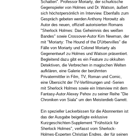
Schatten". Professor Moriarty, der schurkische
Gegenspieler von Holmes und Dr. Watson, äußert
sich höchstpersönlich im Interview. Ebenfalls zum
Gespräch gebeten werden Anthony Horowitz als
Autor des neuen, offiziell autorisierten Romans
"Sherlock Holmes: Das Geheimnis des weißen
Bandes" sowie Crossover-Autor Kim Newman, der
mit "Moriarty: The Hound of the D'Urbervilles" die
Fälle von Moriarty und Colonel Moriarty als
Gegenentwurf zu Holmes und Watson präsentiert.
Begleitend dazu gibt es ein Feature zu okkulten
Detektiven, die Verbrechen in magischen Welten
aufklären, eine Galerie der berühmten
Privatermittler in Film, TV, Roman und Comic,
eine Übersicht der TV-Verfilmungen und -Serien
mit Sherlock Holmes sowie ein Interview mit dem
Fantasy-Autor Alexey Pehov zu seiner Reihe "Die
Chroniken von Siala" um den Meisterdieb Garrett.
Ein spezieller Leckerbissen für die Abonnenten ist
das der Ausgabe beigefügte exklusive
Kurzgeschichten-Supplement "Frühstück für
Sherlock Holmes", verfasst vom Sherlock-
Holmes-Experten Christian Endres, der für seinen