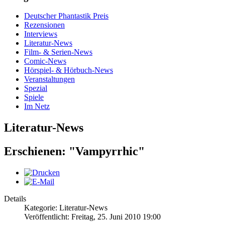
Deutscher Phantastik Preis
Rezensionen
Interviews
Literatur-News
Film- & Serien-News
Comic-News
Hörspiel- & Hörbuch-News
Veranstaltungen
Spezial
Spiele
Im Netz
Literatur-News
Erschienen: "Vampyrrhic"
Details
Kategorie: Literatur-News
Veröffentlicht: Freitag, 25. Juni 2010 19:00