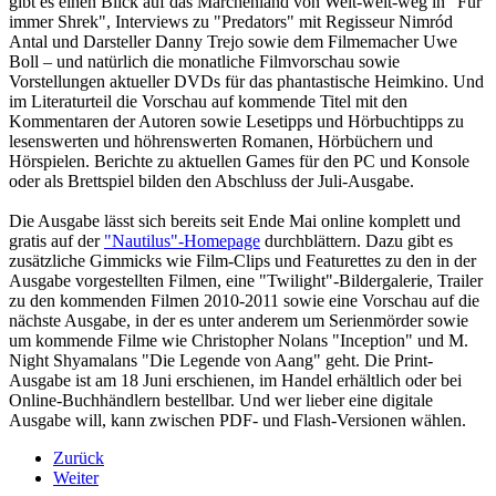
gibt es einen Blick auf das Märchenland von Weit-weit-weg in "Für
immer Shrek", Interviews zu "Predators" mit Regisseur Nimród
Antal und Darsteller Danny Trejo sowie dem Filmemacher Uwe
Boll – und natürlich die monatliche Filmvorschau sowie
Vorstellungen aktueller DVDs für das phantastische Heimkino. Und
im Literaturteil die Vorschau auf kommende Titel mit den
Kommentaren der Autoren sowie Lesetipps und Hörbuchtipps zu
lesenswerten und höhrenswerten Romanen, Hörbüchern und
Hörspielen. Berichte zu aktuellen Games für den PC und Konsole
oder als Brettspiel bilden den Abschluss der Juli-Ausgabe.
Die Ausgabe lässt sich bereits seit Ende Mai online komplett und
gratis auf der
"Nautilus"-Homepage
durchblättern. Dazu gibt es
zusätzliche Gimmicks wie Film-Clips und Featurettes zu den in der
Ausgabe vorgestellten Filmen, eine "Twilight"-Bildergalerie, Trailer
zu den kommenden Filmen 2010-2011 sowie eine Vorschau auf die
nächste Ausgabe, in der es unter anderem um Serienmörder sowie
um kommende Filme wie Christopher Nolans "Inception" und M.
Night Shyamalans "Die Legende von Aang" geht. Die Print-
Ausgabe ist am 18 Juni erschienen, im Handel erhältlich oder bei
Online-Buchhändlern bestellbar. Und wer lieber eine digitale
Ausgabe will, kann zwischen PDF- und Flash-Versionen wählen.
Zurück
Weiter