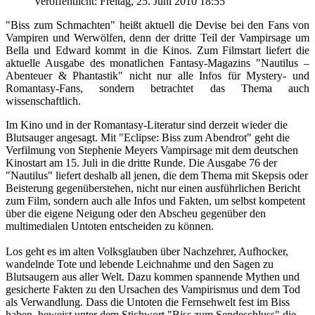
Veröffentlicht: Freitag, 25. Juni 2010 18:55
"Biss zum Schmachten" heißt aktuell die Devise bei den Fans von
Vampiren und Werwölfen, denn der dritte Teil der Vampirsage um
Bella und Edward kommt in die Kinos. Zum Filmstart liefert die
aktuelle Ausgabe des monatlichen Fantasy-Magazins "Nautilus –
Abenteuer & Phantastik" nicht nur alle Infos für Mystery- und
Romantasy-Fans, sondern betrachtet das Thema auch
wissenschaftlich.
Im Kino und in der Romantasy-Literatur sind derzeit wieder die
Blutsauger angesagt. Mit "Eclipse: Biss zum Abendrot" geht die
Verfilmung von Stephenie Meyers Vampirsage mit dem deutschen
Kinostart am 15. Juli in die dritte Runde. Die Ausgabe 76 der
"Nautilus" liefert deshalb all jenen, die dem Thema mit Skepsis oder
Beisterung gegenüberstehen, nicht nur einen ausführlichen Bericht
zum Film, sondern auch alle Infos und Fakten, um selbst kompetent
über die eigene Neigung oder den Abscheu gegenüber den
multimedialen Untoten entscheiden zu können.
Los geht es im alten Volksglauben über Nachzehrer, Aufhocker,
wandelnde Tote und lebende Leichnahme und den Sagen zu
Blutsaugern aus aller Welt. Dazu kommen spannende Mythen und
gesicherte Fakten zu den Ursachen des Vampirismus und dem Tod
als Verwandlung. Dass die Untoten die Fernsehwelt fest im Biss
haben, beweist unter dem Stichwort "Biss zum Sendeschluss" die