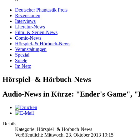
Deutscher Phantastik Preis
Rezensionen
Interviews
Literatur-News
Film- & Serien-News
Comic-News
Hörspiel- & Hörbuch-News
Veranstaltungen
Spezial
Spiele
Im Netz
Hörspiel- & Hörbuch-News
Audio-News in Kürze: "Ender's Game", "D
Details
Kategorie: Hörspiel- & Hörbuch-News
Veröffentlicht: Mittwoch, 23. Oktober 2013 19:15