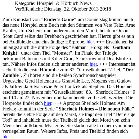
Kategorie: Hörspiel- & Hörbuch-News
Veröffentlicht: Dienstag, 22. Oktober 2013 20:18
Zum Kinostart von
"Ender's Game"
am Donnerstag kommt auch
das neue Hörspiel zum Buch mit den Stimmen von Vera Teltz, Arne
Kapfer, Udo Schenk und anderen auf den Markt, bei dem Orson
Scott Card selbst das Drehbuch geschrieben hat. Hierzu gibt es nun
bei Audible.de eine einstündige Hörprobe,
hier
.
+++
Erschienen ist
unlängst auch die dritte Folge des "Batman"-Hörspiels
"Gotham
Knight"
unter dem Titel "Monster". Im Finale der Trilogie
bekommt Batman es mit Killer Croc, Scarecrow und Deadshot zu
tun. Nähere Infos finden sich unter anderem
hier
.
+++
Interessant ist
sicherlich die erste Hörprobe zum 82. "Gruselkabinett"-Titel,
"Der
Zombie
". Zu hören sind die beiden Synchronschauspieler-
Urgesteine Gerd Holtenau als Granville Lee, Mogens von Gadow
als Jaffray da Silva sowie Peter Lontzek als Stephen. Das Hörspiel
erscheint gemeinsam mit "Gruselkabinett" 83, "Sherlock Holmes" 9
und 10 am 22. November und kann bereits vorbestellt werden. Die
Hörprobe findet sich
hier
.
+++
Apropos Sherlock Holmes: Am
Freitag kommt in der Serie
"Sherlock Holmes – Die neuen Fälle"
bereits die siebte Folge auf den Markt, sie trägt den Titel "Der eisige
Tod" und inhaltlich muss der Titelheld gleich den Mord von zehn
Menschen aufklären. Mysteriös: Sie starben alle in einem von innen
verriegelten Raum. Weitere Infos, Preis und Titelbild finden sich
hier
.